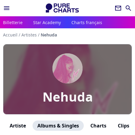
menu
newsletter
search
Billetterie
Star Academy
Charts français
Accueil
/
Artistes
/
Nehuda
Nehuda
Artiste
Albums & Singles
Charts
Clips