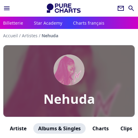
menu
newsletter
search
Billetterie
Star Academy
Charts français
Accueil
/
Artistes
/
Nehuda
Nehuda
Artiste
Albums & Singles
Charts
Clips