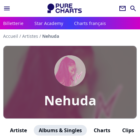
menu
newsletter
search
Billetterie
Star Academy
Charts français
Accueil
/
Artistes
/
Nehuda
Nehuda
Artiste
Albums & Singles
Charts
Clips