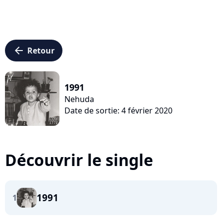
arrow_left
Retour
1991
Nehuda
Date de sortie: 4 février 2020
Découvrir le single
1991
1