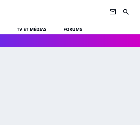
newsletter
search
TV ET MÉDIAS
FORUMS