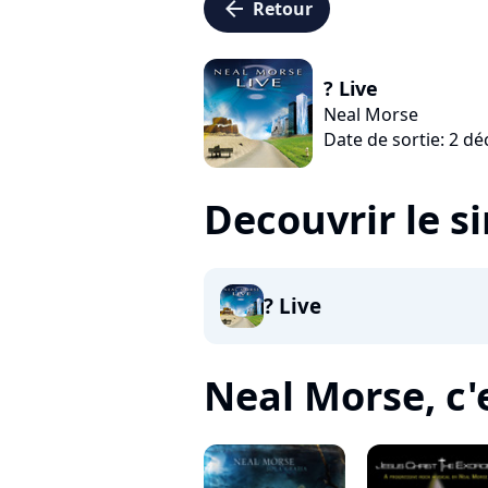
arrow_left
Retour
? Live
Neal Morse
Date de sortie: 2 d
Decouvrir le s
? Live
Neal Morse, c'e