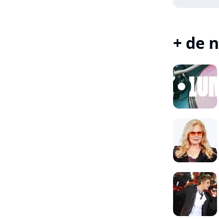
+ de n