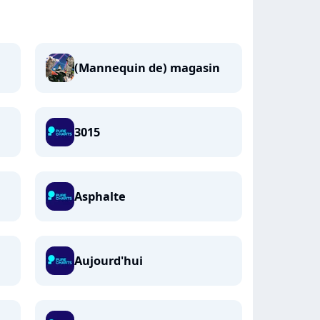
(Mannequin de) magasin
3015
Asphalte
Aujourd'hui