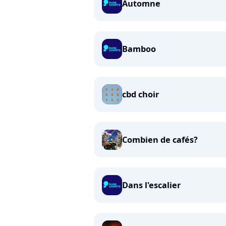
Automne
Bamboo
cbd choir
Combien de cafés?
Dans l'escalier