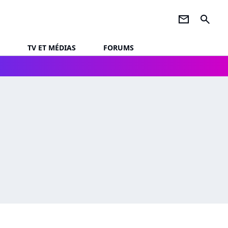
newsletter
search
TV ET MÉDIAS
FORUMS