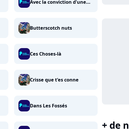
Avec la conviction d'une...
Butterscotch nuts
Ces Choses-là
Crisse que t'es conne
Dans Les Fossés
+ de n