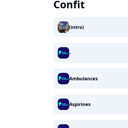
Confit
(intro)
-
Ambulances
Aspirines