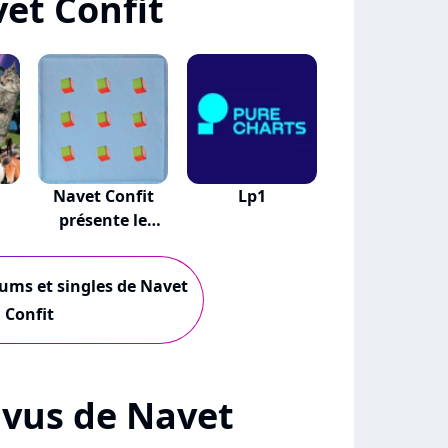
et Confit
Navet Confit
Lp1
présente le
Just...
bums et singles de Navet
Confit
+ vus de Navet