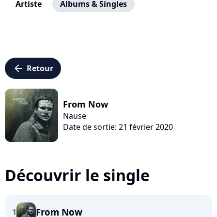
Artiste
Albums & Singles
arrow_left
Retour
From Now
Nause
Date de sortie: 21 février 2020
Découvrir le single
From Now
1