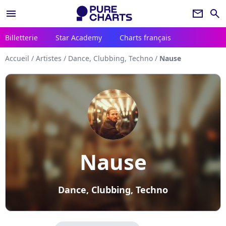
menu
newsletter
search
Billetterie
Star Academy
Charts français
Accueil
/
Artistes
/
Dance, Clubbing, Techno
/
Nause
Nause
Dance, Clubbing, Techno