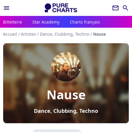
menu
newsletter
search
Billetterie
Star Academy
Charts français
Accueil
/
Artistes
/
Dance, Clubbing, Techno
/
Nause
Nause
Dance, Clubbing, Techno