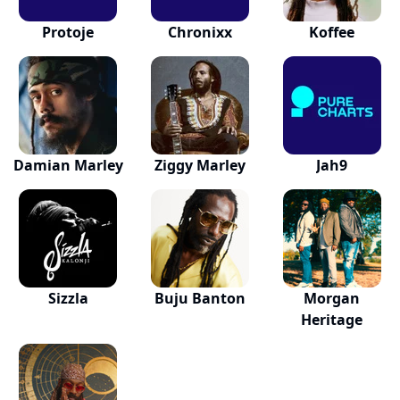
Protoje
Chronixx
Koffee
Damian Marley
Ziggy Marley
Jah9
Sizzla
Buju Banton
Morgan
Heritage