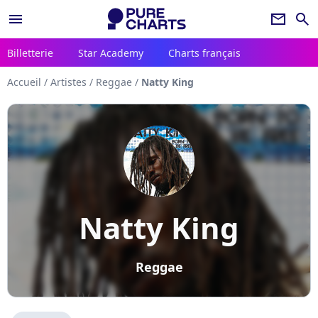
menu
newsletter
search
Billetterie
Star Academy
Charts français
Accueil
/
Artistes
/
Reggae
/
Natty King
Natty King
Reggae