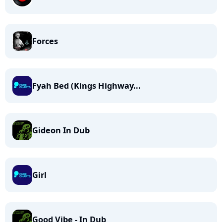
Forces
Fyah Bed (Kings Highway...
Gideon In Dub
Girl
Good Vibe - In Dub