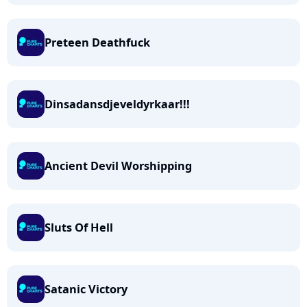
Preteen Deathfuck
Dinsadansdjeveldyrkaar!!!
Ancient Devil Worshipping
Sluts Of Hell
Satanic Victory