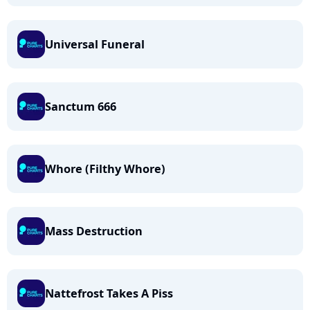
Universal Funeral
Sanctum 666
Whore (Filthy Whore)
Mass Destruction
Nattefrost Takes A Piss