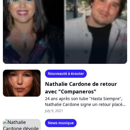
July 11, 2021
Nouveauté à écouter
Nathalie Cardone de retour
avec "Companeros"
24 ans après son tube "Hasta Siempre",
Nathalie Cardone signe un retour placé
sous le signe de la fête et de l'unité avec
July 9, 2021
"Companeros". Un titre en espagnol...
News musique