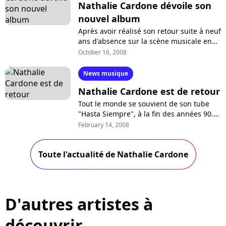
Nathalie Cardone dévoile son
nouvel album
Après avoir réalisé son retour suite à neuf
ans d'absence sur la scène musicale en
ce début d'année avec "Yo Soy Rebelde",
October 16, 2008
voici que Nathalie Cardone...
News musique
Nathalie Cardone est de retour
Tout le monde se souvient de son tube
"Hasta Siempre", à la fin des années 90.
La chanteuse et comédienne Nathalie
February 14, 2008
Cardone tente actuellement un retour...
Toute l'actualité de Nathalie Cardone
D'autres artistes à
découvrir