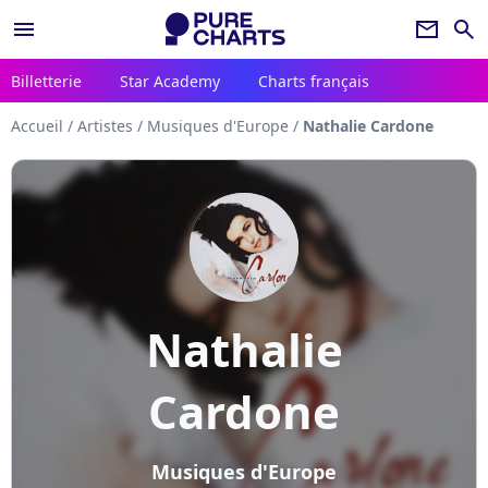
menu
newsletter
search
Billetterie
Star Academy
Charts français
Accueil
/
Artistes
/
Musiques d'Europe
/
Nathalie Cardone
Nathalie
Cardone
Musiques d'Europe