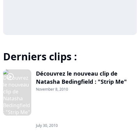
Derniers clips :
Découvrez le nouveau clip de
player2
Natasha Bedingfield : "Strip Me"
November 8, 2010
July 30, 2010
player2