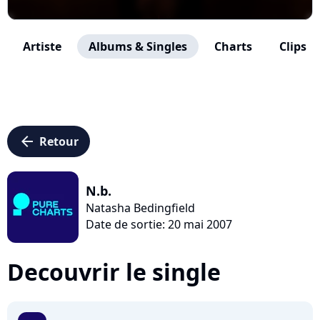
Artiste
Albums & Singles
Charts
Clips
arrow_left
Retour
N.b.
Natasha Bedingfield
Date de sortie: 20 mai 2007
Decouvrir le single