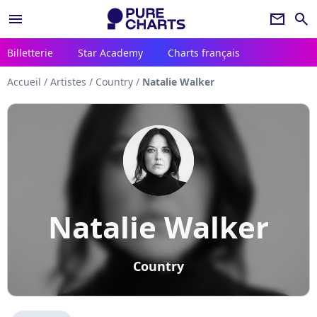
menu
newsletter
search
Billetterie
Star Academy
Charts français
Accueil
/
Artistes
/
Country
/
Natalie Walker
Natalie Walker
Country