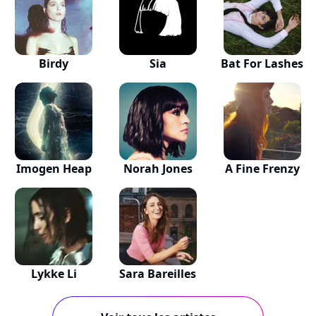
Birdy
Sia
Bat For Lashes
Imogen Heap
Norah Jones
A Fine Frenzy
Lykke Li
Sara Bareilles