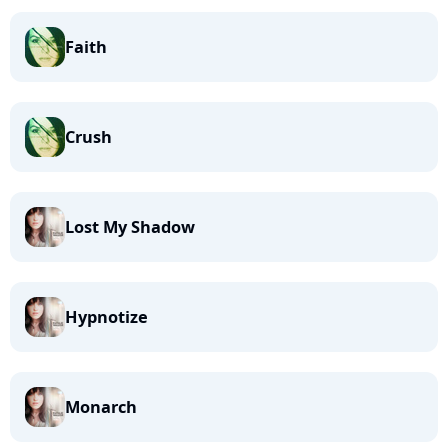
Faith
Crush
Lost My Shadow
Hypnotize
Monarch