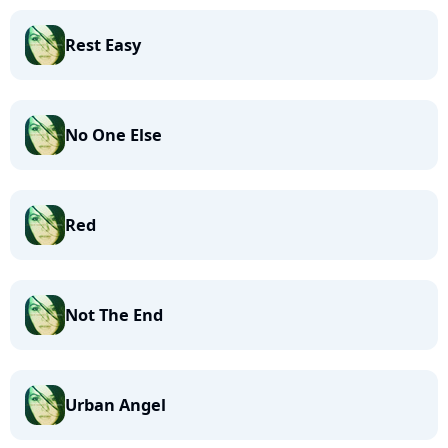
Rest Easy
No One Else
Red
Not The End
Urban Angel