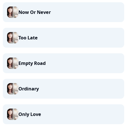
Now Or Never
Too Late
Empty Road
Ordinary
Only Love