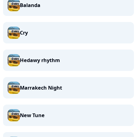
Balanda
Cry
Hedawy rhythm
Marrakech Night
New Tune