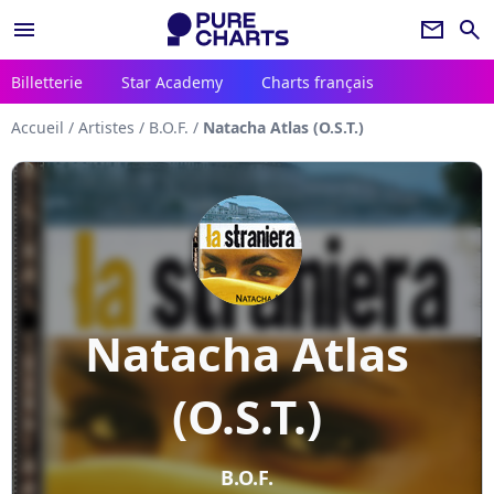
menu
newsletter
search
Billetterie
Star Academy
Charts français
Accueil
/
Artistes
/
B.O.F.
/
Natacha Atlas (O.S.T.)
Natacha Atlas
(O.S.T.)
B.O.F.