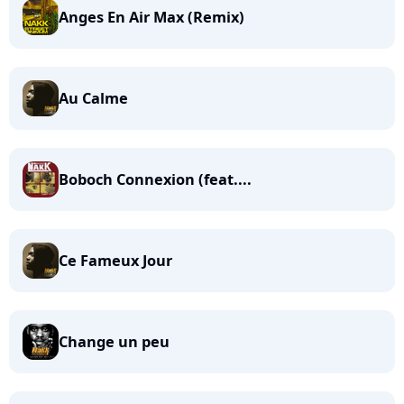
Anges En Air Max (Remix)
Au Calme
Boboch Connexion (feat....
Ce Fameux Jour
Change un peu