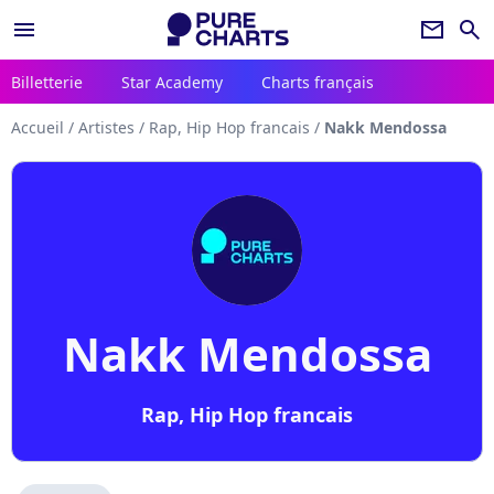
menu
newsletter
search
Billetterie
Star Academy
Charts français
Accueil
/
Artistes
/
Rap, Hip Hop francais
/
Nakk Mendossa
Nakk Mendossa
Rap, Hip Hop francais