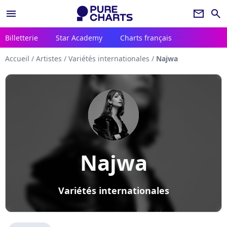
menu
newsletter
search
Billetterie
Star Academy
Charts français
Accueil
/
Artistes
/
Variétés internationales
/
Najwa
Najwa
Variétés internationales