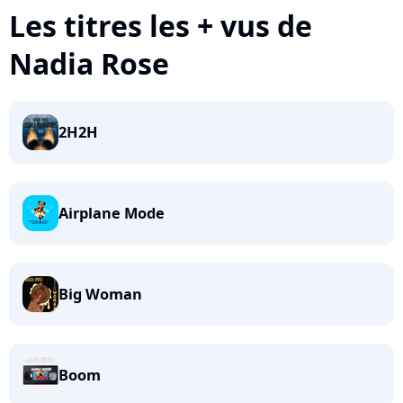
Les titres les + vus de
Nadia Rose
2H2H
Airplane Mode
Big Woman
Boom