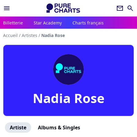
menu
newsletter
search
Billetterie
Star Academy
Charts français
Accueil
/
Artistes
/
Nadia Rose
Nadia Rose
Artiste
Albums & Singles