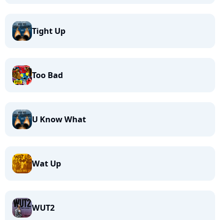
Tight Up
Too Bad
U Know What
Wat Up
WUT2