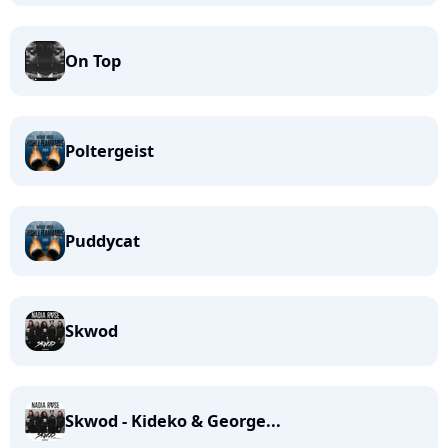
On Top
Poltergeist
Puddycat
Skwod
Skwod - Kideko & George...