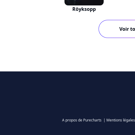
Röyksopp
Voir to
A propos de Purecharts
|
Mentions légales