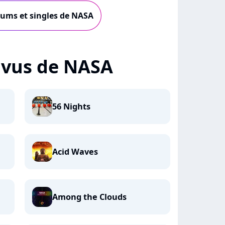
lbums et singles de NASA
+ vus de NASA
56 Nights
Acid Waves
Among the Clouds