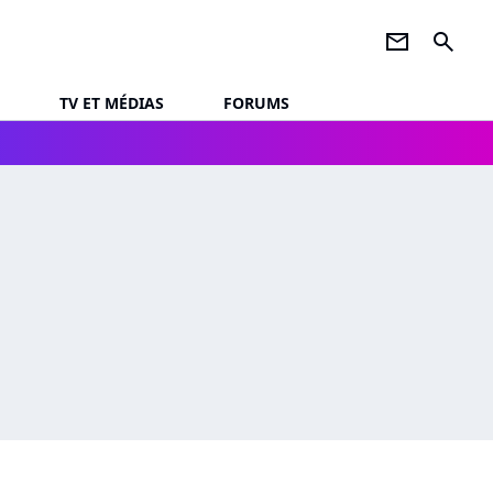
newsletter
search
TV ET MÉDIAS
FORUMS