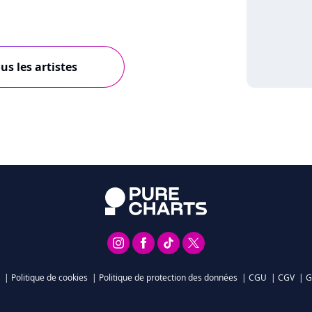
us les artistes
|
Politique de cookies
|
Politique de protection des données
|
CGU
|
CGV
|
G