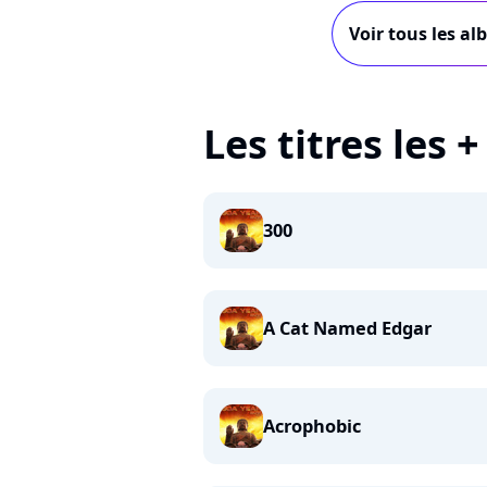
Voir tous les a
Les titres les 
300
A Cat Named Edgar
Acrophobic