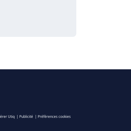
érer Utiq
|
Publicité
|
Préférences cookies