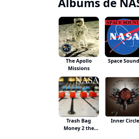
Albums de NA
The Apollo
Space Soun
Missions
Trash Bag
Inner Circl
Money 2 the
MixTape