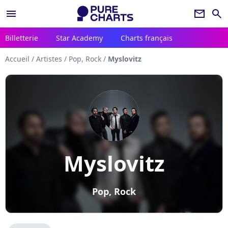
menu
newsletter
search
Billetterie
Star Academy
Charts français
Accueil
/
Artistes
/
Pop, Rock
/
Myslovitz
Myslovitz
Pop, Rock