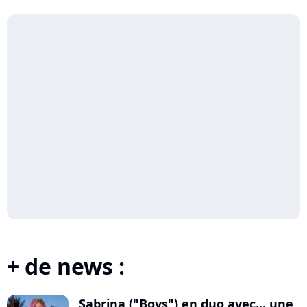
+ de news :
Sabrina ("Boys") en duo avec... une