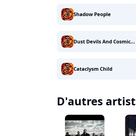
Shadow People
Dust Devils And Cosmic...
Cataclysm Child
D'autres artis