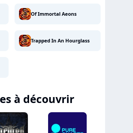
Of Immortal Aeons
Trapped In An Hourglass
tes à découvrir