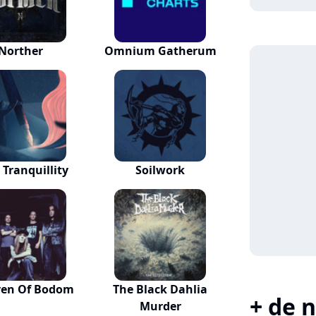
Norther
Omnium Gatherum
 Tranquillity
Soilwork
ren Of Bodom
The Black Dahlia
+ de n
Murder