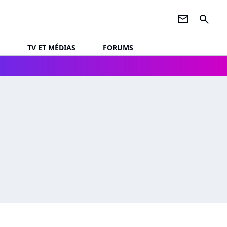
newsletter
search
TV ET MÉDIAS
FORUMS