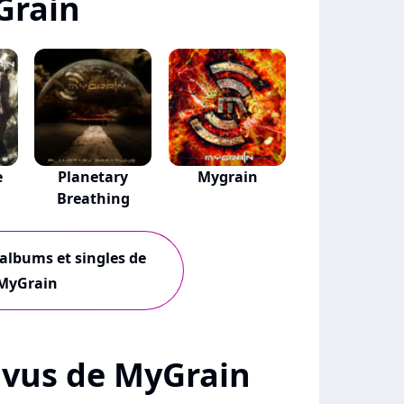
Grain
e
Planetary
Mygrain
Breathing
 albums et singles de
MyGrain
+ vus de MyGrain