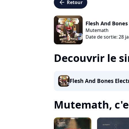
arrow_left
Retour
Flesh And Bones 
Mutemath
Date de sortie: 28 j
Decouvrir le s
Flesh And Bones Elect
Mutemath, c'es