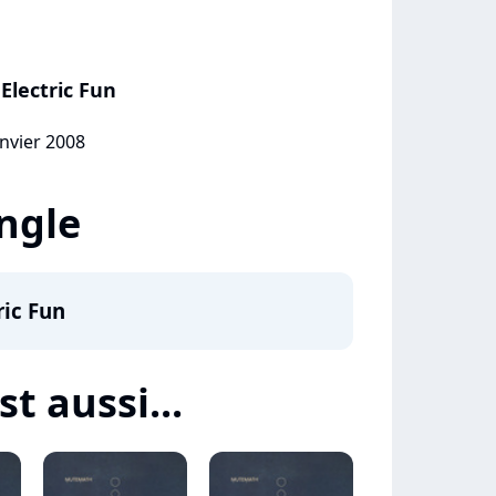
Electric Fun
anvier 2008
ingle
ric Fun
t aussi...