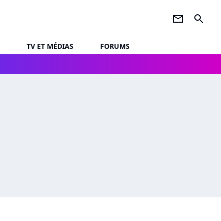
newsletter
search
TV ET MÉDIAS
FORUMS