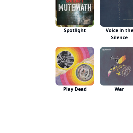
Spotlight
Voice in th
Silence
Play Dead
War