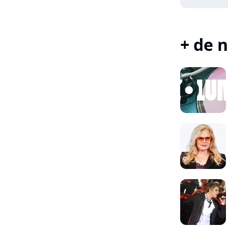
+ de n