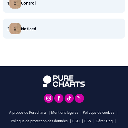
1
Control
2
Noticed
A propos de Purecharts
|
Mentions légales
|
Politique de cookies
|
Politique de protection des données
|
CGU
|
CGV
|
Gérer Utiq
|