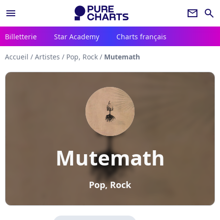
menu
newsletter
search
Billetterie
Star Academy
Charts français
Accueil
/
Artistes
/
Pop, Rock
/
Mutemath
Mutemath
Pop, Rock