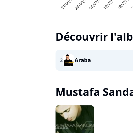
2
19/07/199
12/07/1999
05/07/1999
28/06/1999
21/06/1999
Découvrir l'a
Araba
2
Mustafa Sandal,