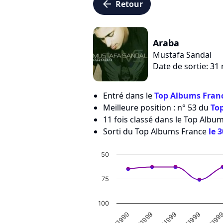
arrow_left
Retour
Araba
Mustafa Sandal
Date de sortie: 31
Entré dans le
Top Albums Franc
Meilleure position : n° 53 du
To
11 fois classé dans le Top Albu
Sorti du Top Albums France
le 
50
75
100