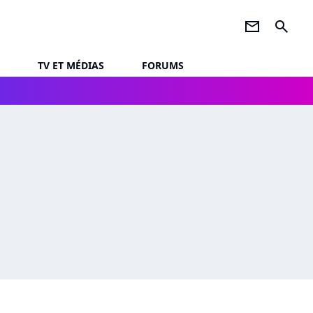
newsletter
search
TV ET MÉDIAS
FORUMS