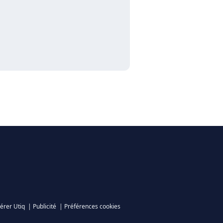
érer Utiq
|
Publicité
|
Préférences cookies