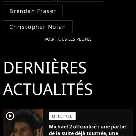
Brendan Fraser
Christopher Nolan
VOIR TOUS LES PEOPLE
DERNIÈRES
ACTUALITÉS
player2
LIFESTYLE
Michael 2 officialisé : une partie
de la suite déjà tournée, une