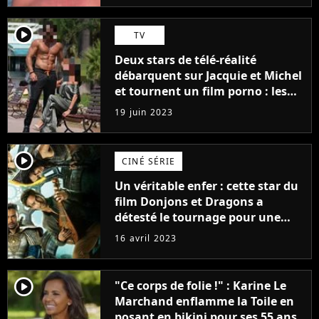
player2
TV
Deux stars de télé-réalité
débarquent sur Jacquie et Michel
et tournent un film porno : les
premières images du tournage
19 juin 2023
(exclu)
player2
CINÉ SÉRIE
Un véritable enfer : cette star du
film Donjons et Dragons a
détesté le tournage pour une
raison très spéciale
16 avril 2023
player2
"Ce corps de folie !" : Karine Le
Marchand enflamme la Toile en
posant en bikini pour ses 55 ans