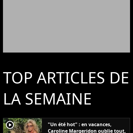
TOP ARTICLES DE
LA SEMAINE
player2
"Un été hot" : en vacances,
Caroline Margeridon oublie tout,