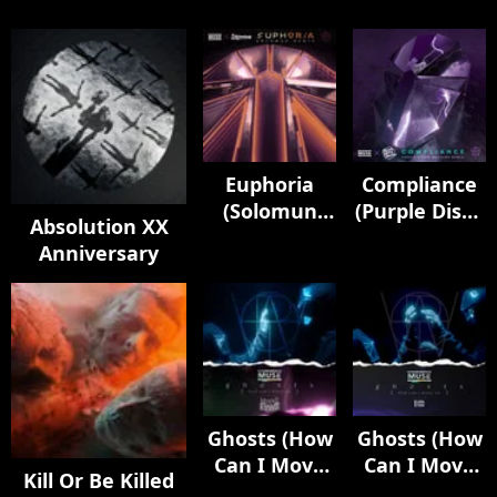
Euphoria
Compliance
(Solomun
(Purple Disco
Absolution XX
Remix)
Machine
Anniversary
Remix)
Ghosts (How
Ghosts (How
Can I Move
Can I Move
Kill Or Be Killed
On) [feat.
On) [feat.