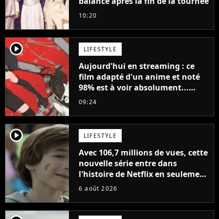
balance après la fin de la tournée
10:20
player2
LIFESTYLE
Aujourd'hui en streaming : ce
film adapté d'un anime et noté
98% est à voir absolument...
sinon vous ne comprendrez plus
09:24
la série
player2
LIFESTYLE
Avec 106,7 millions de vues, cette
nouvelle série entre dans
l'histoire de Netflix en seulement
48 jours
6 août 2026