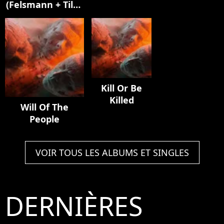
(Felsmann + Tiley
Mylène
Elisa]
Reinterpretation)
Farmer]
Kill Or Be
Killed
Will Of The
People
VOIR TOUS LES ALBUMS ET SINGLES
DERNIÈRES