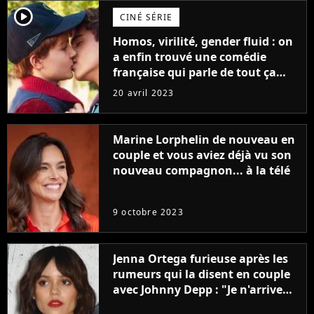
player2
CINÉ SÉRIE
Homos, virilité, gender fluid : on
a enfin trouvé une comédie
française qui parle de tout ça
sans être super ringarde
20 avril 2023
Marine Lorphelin de nouveau en
couple et vous aviez déjà vu son
nouveau compagnon... à la télé
9 octobre 2023
Jenna Ortega furieuse après les
rumeurs qui la disent en couple
avec Johnny Depp : "Je n'arrive
même pas..."