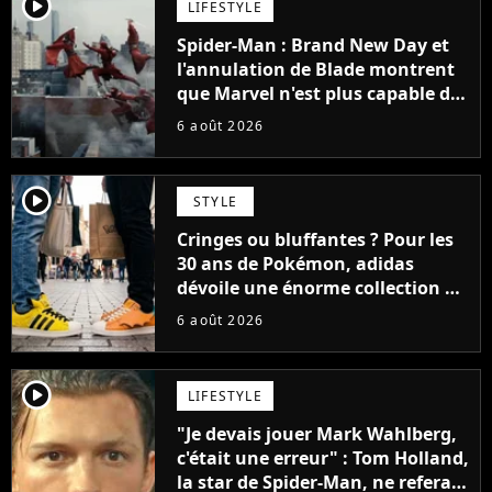
player2
LIFESTYLE
Spider-Man : Brand New Day et
l'annulation de Blade montrent
que Marvel n'est plus capable de
faire quoi que ce soit de simple
6 août 2026
player2
STYLE
Cringes ou bluffantes ? Pour les
30 ans de Pokémon, adidas
dévoile une énorme collection de
sneakers et je ne sais pas quoi en
6 août 2026
penser
player2
LIFESTYLE
"Je devais jouer Mark Wahlberg,
c'était une erreur" : Tom Holland,
la star de Spider-Man, ne referait