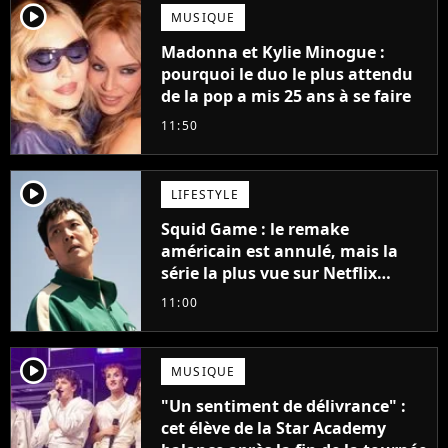
player2
MUSIQUE
Madonna et Kylie Minogue :
pourquoi le duo le plus attendu
de la pop a mis 25 ans à se faire
11:50
player2
LIFESTYLE
Squid Game : le remake
américain est annulé, mais la
série la plus vue sur Netflix
pourrait avoir une version
11:00
française
player2
MUSIQUE
"Un sentiment de délivrance" :
cet élève de la Star Academy