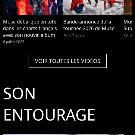
Muse débarque en tête
Bande-annonce de la
Muse
dans les charts français
tournée 2026 de Muse
Supe
avec son nouvel album
19 juin 2026
19 jui
6 juillet 2026
VOIR TOUTES LES VIDÉOS
SON
ENTOURAGE