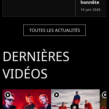
honnête
19 juin 2026
TOUTES LES ACTUALITÉS
DERNIÈRES
VIDÉOS
player2
player2
player2