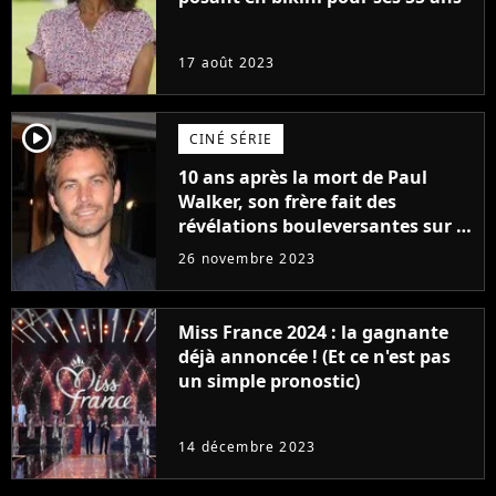
17 août 2023
player2
CINÉ SÉRIE
10 ans après la mort de Paul
Walker, son frère fait des
révélations bouleversantes sur la
réaction des acteurs de Fast and
26 novembre 2023
Furious
Miss France 2024 : la gagnante
déjà annoncée ! (Et ce n'est pas
un simple pronostic)
14 décembre 2023