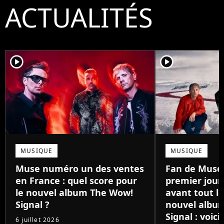
ACTUALITÉS
player2
player2
MUSIQUE
MUSIQUE
Muse numéro un des ventes
Fan de Muse 
en France : quel score pour
premier jour,
le nouvel album The Wow!
avant tout l
Signal ?
nouvel albu
Signal : voic
6 juillet 2026