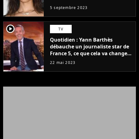
5 septembre 2023
player2
TV
Quotidien : Yann Barthès
débauche un journaliste star de
France 5, ce que cela va changer
à la rentrée
22 mai 2023