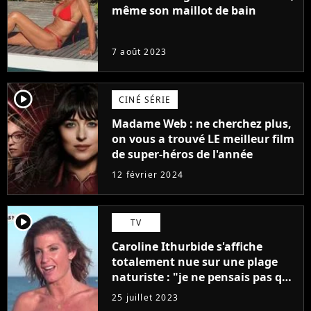
même son maillot de bain
7 août 2023
player2
CINÉ SÉRIE
Madame Web : ne cherchez plus,
on vous a trouvé LE meilleur film
de super-héros de l'année
12 février 2024
player2
TV
Caroline Ithurbide s'affiche
totalement nue sur une plage
naturiste : "je ne pensais pas que
j'arriverais à le faire..."
25 juillet 2023