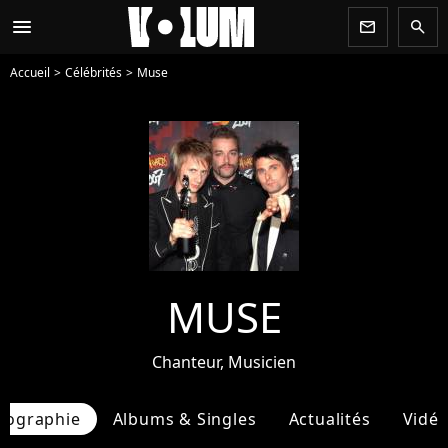
menu
newsletter
search
Accueil
Célébrités
Muse
MUSE
Chanteur, Musicien
iographie
Albums & Singles
Actualités
Vidé