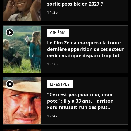
sortie possible en 2027 ?
14:29
player2
CINÉMA
Le film Zelda marquera la toute
dernière apparition de cet acteur
emblématique disparu trop tôt
13:35
player2
LIFESTYLE
"Ce n'est pas pour moi, mon
pote" : il y a 33 ans, Harrison
Ford refusait l'un des plus
grands succès de tous les temps
12:47