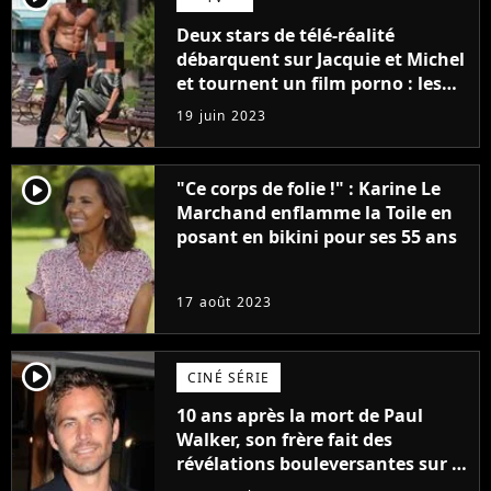
Deux stars de télé-réalité
débarquent sur Jacquie et Michel
et tournent un film porno : les
premières images du tournage
19 juin 2023
(exclu)
player2
"Ce corps de folie !" : Karine Le
Marchand enflamme la Toile en
posant en bikini pour ses 55 ans
17 août 2023
player2
CINÉ SÉRIE
10 ans après la mort de Paul
Walker, son frère fait des
révélations bouleversantes sur la
réaction des acteurs de Fast and