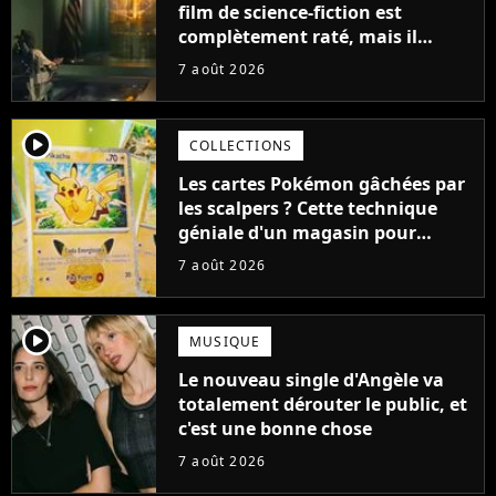
film de science-fiction est
complètement raté, mais il
aurait pu être encore pire à
7 août 2026
cause de son acteur
player2
COLLECTIONS
Les cartes Pokémon gâchées par
les scalpers ? Cette technique
géniale d'un magasin pour
ruiner les revendeurs
7 août 2026
player2
MUSIQUE
Le nouveau single d'Angèle va
totalement dérouter le public, et
c'est une bonne chose
7 août 2026