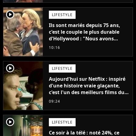
player2
LIFESTYLE
Ils sont mariés depuis 75 ans,
c'est le couple le plus durable
d'Hollywood : "Nous avons
avancé jour après jour, et les
10:16
jours se sont transformés en
décennies"
player2
LIFESTYLE
Aujourd'hui sur Netflix : inspiré
d'une histoire vraie glaçante,
c'est l'un des meilleurs films du
21ème siècle
09:24
player2
LIFESTYLE
Ce soir à la télé : noté 24%, ce