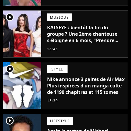
player2
MUSIQUE
KATSEYE : bientôt la fin du
groupe ? Une 2ème chanteuse
s'éloigne en 6 mois, "Prendre
cette décision n’a pas été facile"
16:45
player2
STYLE
Nike annonce 3 paires de Air Max
Plus inspirées d'un manga culte
de 1190 chapitres et 115 tomes
15:30
player2
LIFESTYLE