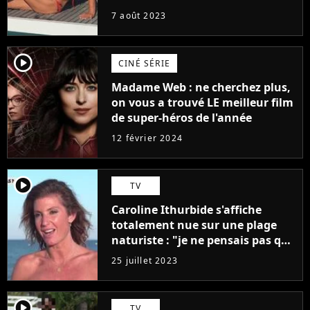
7 août 2023
player2
CINÉ SÉRIE
Madame Web : ne cherchez plus,
on vous a trouvé LE meilleur film
de super-héros de l'année
12 février 2024
player2
TV
Caroline Ithurbide s'affiche
totalement nue sur une plage
naturiste : "je ne pensais pas que
j'arriverais à le faire..."
25 juillet 2023
player2
TV