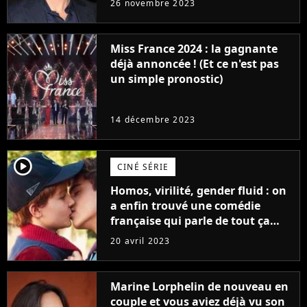
26 novembre 2023
Furious
Miss France 2024 : la gagnante
déjà annoncée ! (Et ce n'est pas
un simple pronostic)
14 décembre 2023
player2
CINÉ SÉRIE
Homos, virilité, gender fluid : on
a enfin trouvé une comédie
française qui parle de tout ça
sans être super ringarde
20 avril 2023
Marine Lorphelin de nouveau en
couple et vous aviez déjà vu son