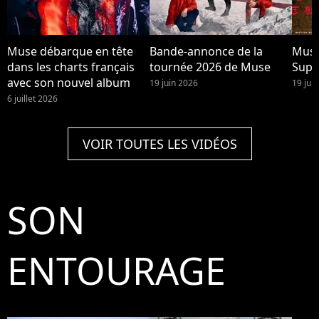
Muse débarque en tête
Bande-annonce de la
Muse
dans les charts français
tournée 2026 de Muse
Supe
avec son nouvel album
19 juin 2026
19 jui
6 juillet 2026
VOIR TOUTES LES VIDÉOS
SON
ENTOURAGE