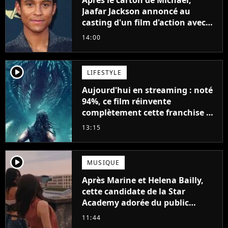
Après le carton de Michael,
Jaafar Jackson annoncé au
casting d'un film d'action avec
Will Smith
14:00
player2
LIFESTYLE
Aujourd'hui en streaming : noté
94%, ce film réinvente
complètement cette franchise de
science-fiction vieille de 40 ans
13:15
player2
MUSIQUE
Après Marine et Helena Bailly,
cette candidate de la Star
Academy adorée du public
annonce son premier album,
11:44
"C'est tellement puissant"