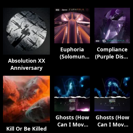
Euphoria
Compliance
(Solomun
(Purple Disco
Absolution XX
Remix)
Machine
Anniversary
Remix)
Ghosts (How
Ghosts (How
Can I Move
Can I Move
Kill Or Be Killed
On) [feat.
On) [feat.