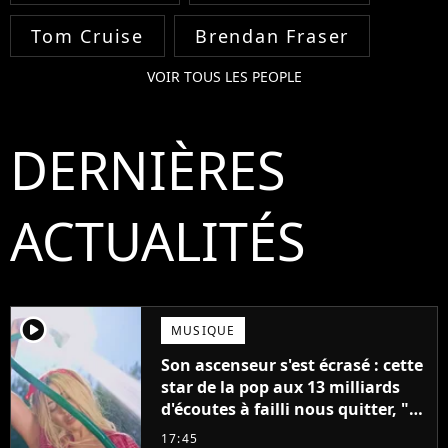
Tom Cruise
Brendan Fraser
VOIR TOUS LES PEOPLE
DERNIÈRES
ACTUALITÉS
player2
MUSIQUE
Son ascenseur s'est écrasé : cette
star de la pop aux 13 milliards
d'écoutes à failli nous quitter, "Je
pensais ne plus jamais chanter"
17:45