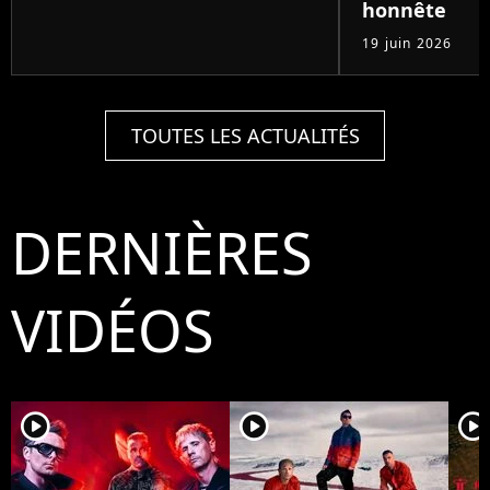
honnête
19 juin 2026
TOUTES LES ACTUALITÉS
DERNIÈRES
VIDÉOS
player2
player2
player2