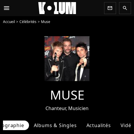
menu
newsletter
search
Accueil
Célébrités
Muse
MUSE
Chanteur, Musicien
iographie
Albums & Singles
Actualités
Vidé