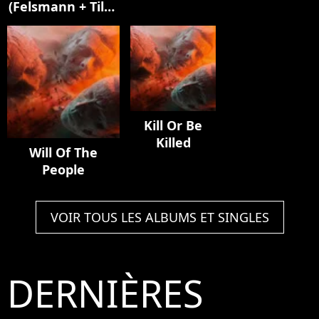
(Felsmann + Tiley
Mylène
Elisa]
Reinterpretation)
Farmer]
Kill Or Be
Killed
Will Of The
People
VOIR TOUS LES ALBUMS ET SINGLES
DERNIÈRES