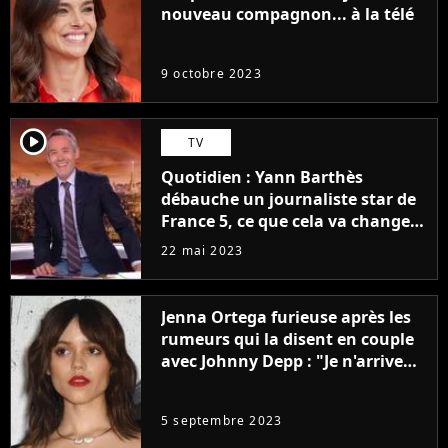
nouveau compagnon... à la télé
9 octobre 2023
player2
TV
Quotidien : Yann Barthès
débauche un journaliste star de
France 5, ce que cela va changer
à la rentrée
22 mai 2023
Jenna Ortega furieuse après les
rumeurs qui la disent en couple
avec Johnny Depp : "Je n'arrive
même pas..."
5 septembre 2023