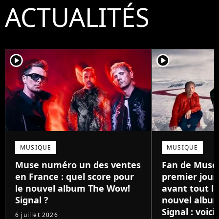
ACTUALITÉS
player2
player2
MUSIQUE
MUSIQUE
Muse numéro un des ventes
Fan de Muse 
en France : quel score pour
premier jour,
le nouvel album The Wow!
avant tout l
Signal ?
nouvel albu
Signal : voic
6 juillet 2026