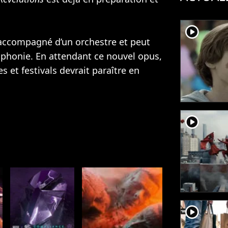
player2
accompagné d’un orchestre et peut
mphonie. En attendant ce nouvel opus,
 et festivals devrait paraître en
player2
player2