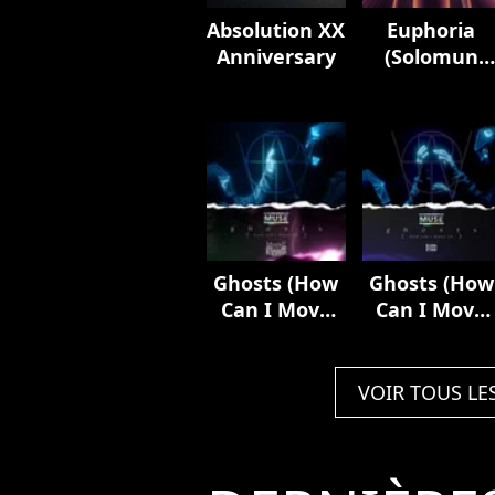
Absolution XX
Euphoria
Anniversary
(Solomun
Remix)
Ghosts (How
Ghosts (How
Can I Move
Can I Move
On) [feat.
On) [feat.
Mylène
Elisa]
Farmer]
VOIR TOUS LE