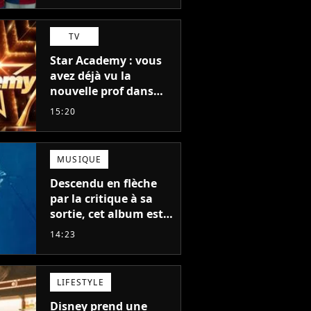
TV
Star Academy : vous
avez déjà vu la
nouvelle prof dans
The Voice et aux
15:20
Enfoirés
MUSIQUE
Descendu en flèche
par la critique à sa
sortie, cet album est
en train de devenir le
14:23
plus populaire de son
auteur
LIFESTYLE
Disney prend une