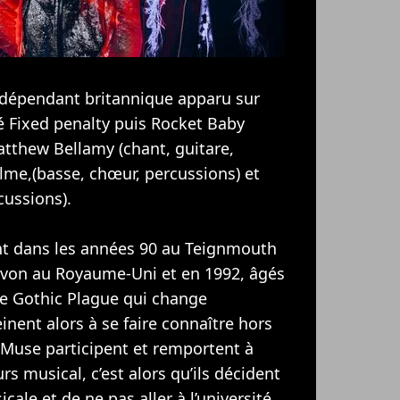
ndépendant britannique apparu sur
 Fixed penalty puis Rocket Baby
atthew Bellamy (chant, guitare,
lme,(basse, chœur, percussions) et
cussions).
ent dans les années 90 au Teignmouth
von au Royaume-Uni et en 1992, âgés
pe Gothic Plague qui change
ent alors à se faire connaître hors
 Muse participent et remportent à
s musical, c’est alors qu’ils décident
cale et de ne pas aller à l’université.