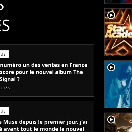
S
player2
ÉS
QUE
numéro un des ventes en France
player2
l score pour le nouvel album The
Signal ?
t 2026
QUE
player2
 Muse depuis le premier jour, j'ai
é avant tout le monde le nouvel