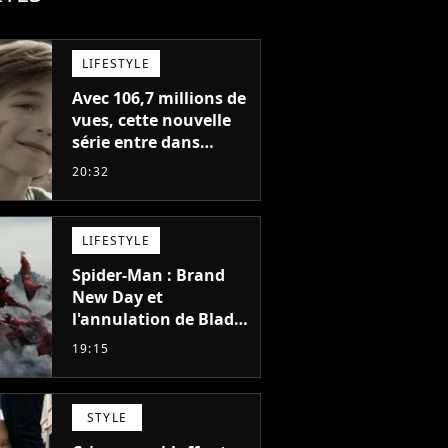
LIFESTYLE
Avec 106,7 millions de
vues, cette nouvelle
série entre dans
l'histoire de Netflix en
20:32
seulement 48 jours
LIFESTYLE
Spider-Man : Brand
New Day et
l'annulation de Blade
montrent que Marvel
19:15
n'est plus capable de
faire quoi que ce soit
de simple
STYLE