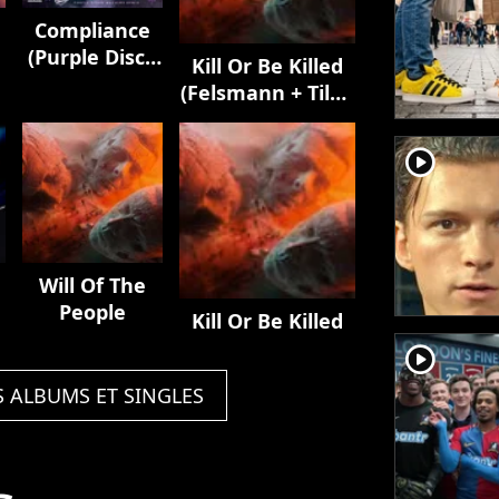
Compliance
(Purple Disco
Kill Or Be Killed
Machine
(Felsmann + Tiley
Remix)
Reinterpretation)
player2
Will Of The
People
Kill Or Be Killed
player2
S ALBUMS ET SINGLES