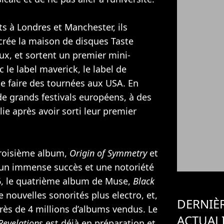
ts à Londres et Manchester, ils
crée la maison de disques Taste
x, et sortent un premier mini-
 le label maverick, le label de
de faire des tournées aux USA. En
 de grands festivals européens, à des
ie après avoir sorti leur premier
troisième album,
Origin of Symmetry
et
 un immense succès et une notoriété
006, le quatrième album de Muse,
Black
 nouvelles sonorités plus electro, et,
DERNIÈ
rès de 4 millions d’albums vendus. Le
ACTUAL
Revelations
est déjà en préparation et