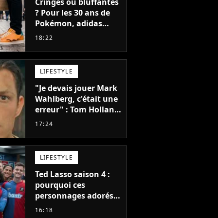
Cringes ou bluffantes
? Pour les 30 ans de
Pokémon, adidas
dévoile une énorme
18:22
collection de sneakers
et je ne sais pas quoi
en penser
LIFESTYLE
"Je devais jouer Mark
Wahlberg, c'était une
erreur" : Tom Holland,
la star de Spider-Man,
17:24
ne referait pas ce
blockbuster
LIFESTYLE
Ted Lasso saison 4 :
pourquoi ces
personnages adorés
des fans ne sont pas
16:18
dans la suite ?