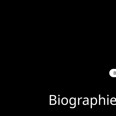
B
Biographi