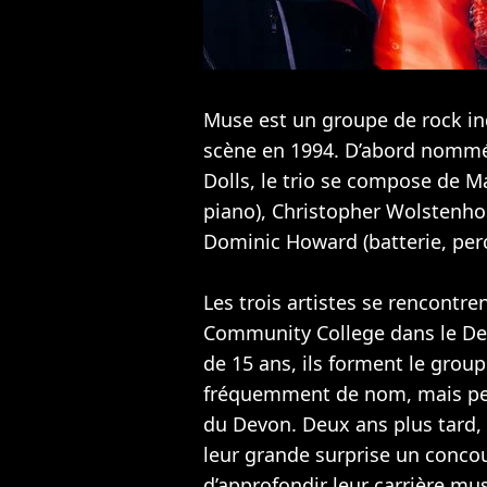
Muse est un groupe de rock i
scène en 1994. D’abord nommé
Dolls, le trio se compose de M
piano), Christopher Wolstenho
Dominic Howard (batterie, per
Les trois artistes se rencontr
Community College dans le De
de 15 ans, ils forment le grou
fréquemment de nom, mais pein
du Devon. Deux ans plus tard,
leur grande surprise un concour
d’approfondir leur carrière musi