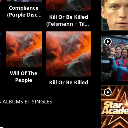
Compliance
(Purple Disco
Kill Or Be Killed
Machine
(Felsmann + Tiley
Remix)
Reinterpretation)
player2
Will Of The
People
Kill Or Be Killed
player2
S ALBUMS ET SINGLES