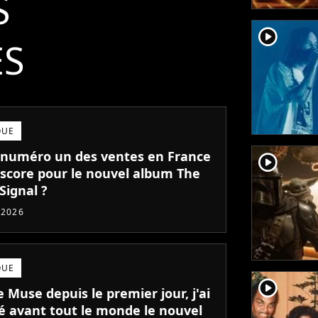
S
player2
ÉS
QUE
numéro un des ventes en France
player2
l score pour le nouvel album The
Signal ?
t 2026
QUE
player2
 Muse depuis le premier jour, j'ai
é avant tout le monde le nouvel