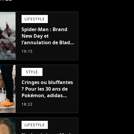
LIFESTYLE
Spider-Man : Brand
New Day et
l'annulation de Blade
montrent que Marvel
19:15
n'est plus capable de
faire quoi que ce soit
de simple
STYLE
Cringes ou bluffantes
? Pour les 30 ans de
Pokémon, adidas
dévoile une énorme
18:22
collection de sneakers
et je ne sais pas quoi
en penser
LIFESTYLE