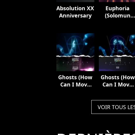
Absolution XX
Euphoria
Anniversary
(Solomun
Remix)
Ghosts (How
Ghosts (How
Can I Move
Can I Move
On) [feat.
On) [feat.
Mylène
Elisa]
Farmer]
VOIR TOUS LE