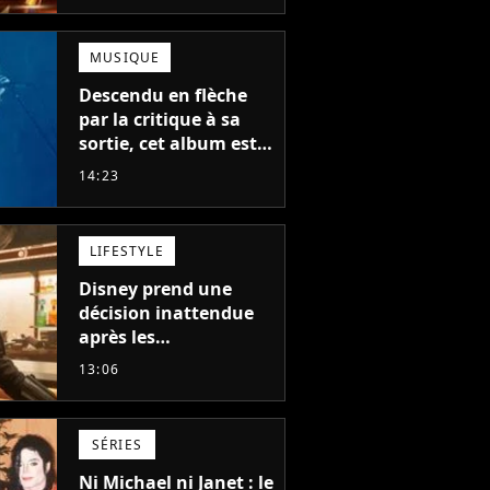
MUSIQUE
Descendu en flèche
par la critique à sa
sortie, cet album est
en train de devenir le
14:23
plus populaire de son
auteur
LIFESTYLE
Disney prend une
décision inattendue
après les
"performances
13:06
mitigées" de Vaiana
et The Mandalorian &
Grogu au box-office
SÉRIES
Ni Michael ni Janet : le