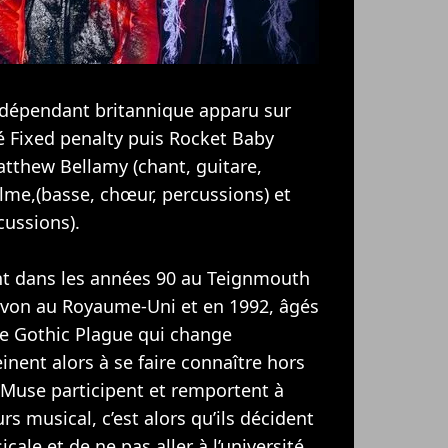
ndépendant britannique apparu sur
 Fixed penalty puis Rocket Baby
atthew Bellamy (chant, guitare,
lme,(basse, chœur, percussions) et
cussions).
ent dans les années 90 au Teignmouth
von au Royaume-Uni et en 1992, âgés
pe Gothic Plague qui change
ent alors à se faire connaître hors
 Muse participent et remportent à
s musical, c’est alors qu’ils décident
cale et de ne pas aller à l’université.