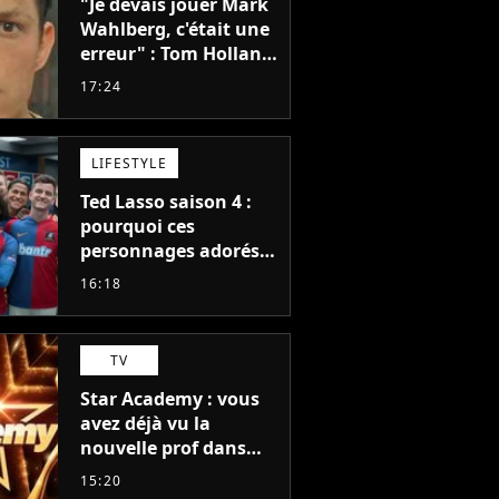
"Je devais jouer Mark
Wahlberg, c'était une
erreur" : Tom Holland,
la star de Spider-Man,
17:24
ne referait pas ce
blockbuster
LIFESTYLE
Ted Lasso saison 4 :
pourquoi ces
personnages adorés
des fans ne sont pas
16:18
dans la suite ?
TV
Star Academy : vous
avez déjà vu la
nouvelle prof dans
The Voice et aux
15:20
Enfoirés