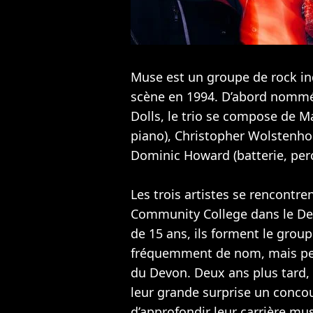
Muse est un groupe de rock i
scène en 1994. D’abord nommé
Dolls, le trio se compose de M
piano), Christopher Wolstenho
Dominic Howard (batterie, per
Les trois artistes se rencontr
Community College dans le De
de 15 ans, ils forment le grou
fréquemment de nom, mais pein
du Devon. Deux ans plus tard,
leur grande surprise un concour
d’approfondir leur carrière musi