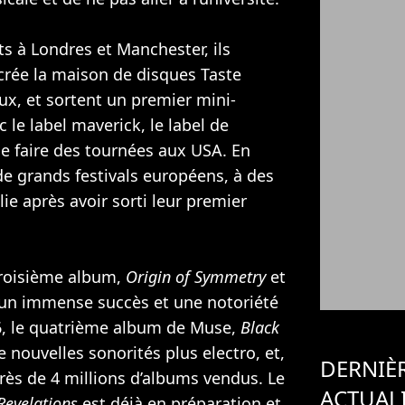
ts à Londres et Manchester, ils
crée la maison de disques Taste
x, et sortent un premier mini-
 le label maverick, le label de
de faire des tournées aux USA. En
 de grands festivals européens, à des
ie après avoir sorti leur premier
troisième album,
Origin of Symmetry
et
 un immense succès et une notoriété
006, le quatrième album de Muse,
Black
 nouvelles sonorités plus electro, et,
DERNIÈ
rès de 4 millions d’albums vendus. Le
ACTUAL
Revelations
est déjà en préparation et