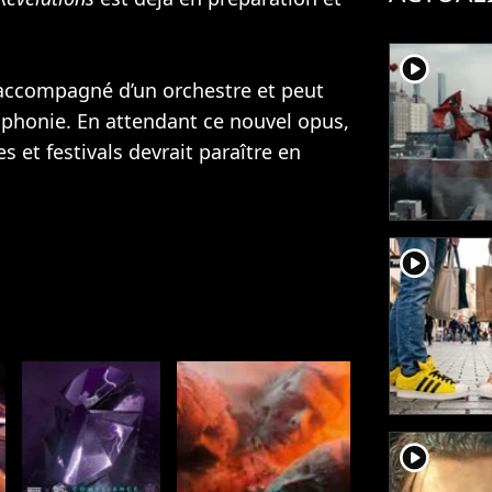
player2
accompagné d’un orchestre et peut
mphonie. En attendant ce nouvel opus,
 et festivals devrait paraître en
player2
player2