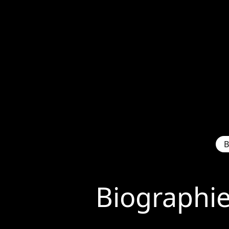
B
Biographi