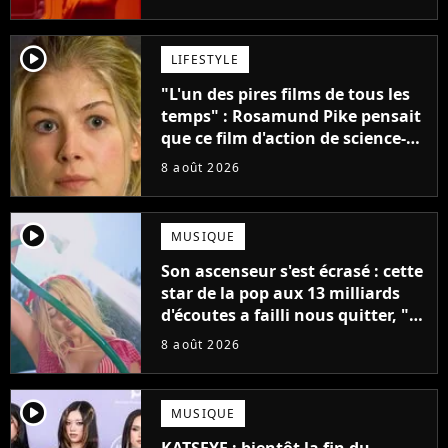
créatifs"
player2
LIFESTYLE
"L'un des pires films de tous les
temps" : Rosamund Pike pensait
que ce film d'action de science-
fiction avec Dwayne Johnson
8 août 2026
mettrait fin à sa carrière
player2
MUSIQUE
Son ascenseur s'est écrasé : cette
star de la pop aux 13 milliards
d'écoutes a failli nous quitter, "Je
pensais ne plus jamais chanter"
8 août 2026
player2
MUSIQUE