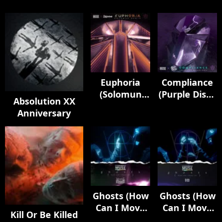
Euphoria
Compliance
(Solomun
(Purple Disco
Absolution XX
Remix)
Machine
Anniversary
Remix)
Ghosts (How
Ghosts (How
Can I Move
Can I Move
Kill Or Be Killed
On) [feat.
On) [feat.