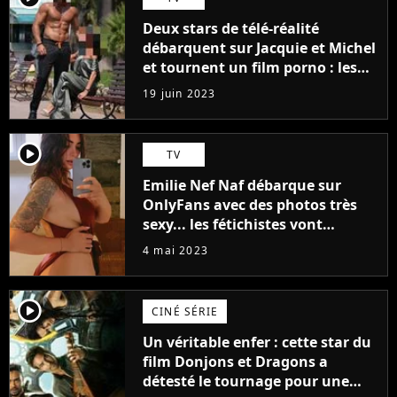
Deux stars de télé-réalité
débarquent sur Jacquie et Michel
et tournent un film porno : les
premières images du tournage
19 juin 2023
(exclu)
player2
TV
Emilie Nef Naf débarque sur
OnlyFans avec des photos très
sexy... les fétichistes vont
prendre leur pied !
4 mai 2023
player2
CINÉ SÉRIE
Un véritable enfer : cette star du
film Donjons et Dragons a
détesté le tournage pour une