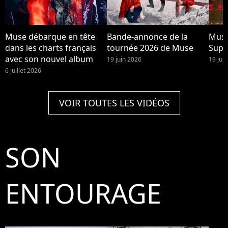
Muse débarque en tête
Bande-annonce de la
Muse
dans les charts français
tournée 2026 de Muse
Supe
avec son nouvel album
19 juin 2026
19 jui
6 juillet 2026
VOIR TOUTES LES VIDÉOS
SON
ENTOURAGE