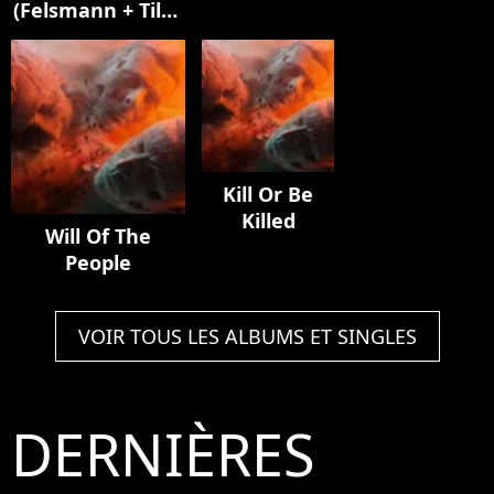
(Felsmann + Tiley
Mylène
Elisa]
Reinterpretation)
Farmer]
Kill Or Be
Killed
Will Of The
People
VOIR TOUS LES ALBUMS ET SINGLES
DERNIÈRES