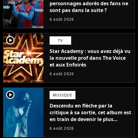
personnages adorés des fans ne
sont pas dans la suite ?
6 août 2026
player2
TV
Star Academy : vous avez déjà vu
la nouvelle prof dans The Voice
et aux Enfoirés
6 août 2026
player2
MUSIQUE
Descendu en flèche par la
critique à sa sortie, cet album est
en train de devenir le plus
populaire de son auteur
6 août 2026