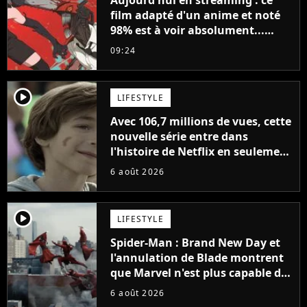
Aujourd'hui en streaming : ce
film adapté d'un anime et noté
98% est à voir absolument...
sinon vous ne comprendrez plus
09:24
la série
player2
LIFESTYLE
Avec 106,7 millions de vues, cette
nouvelle série entre dans
l'histoire de Netflix en seulement
48 jours
6 août 2026
player2
LIFESTYLE
Spider-Man : Brand New Day et
l'annulation de Blade montrent
que Marvel n'est plus capable de
faire quoi que ce soit de simple
6 août 2026