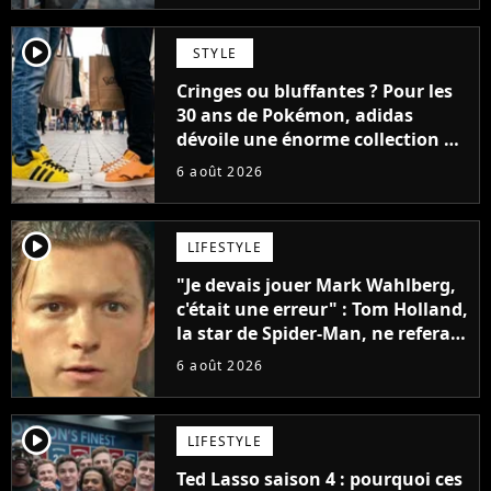
player2
STYLE
Cringes ou bluffantes ? Pour les
30 ans de Pokémon, adidas
dévoile une énorme collection de
sneakers et je ne sais pas quoi en
6 août 2026
penser
player2
LIFESTYLE
"Je devais jouer Mark Wahlberg,
c'était une erreur" : Tom Holland,
la star de Spider-Man, ne referait
pas ce blockbuster
6 août 2026
player2
LIFESTYLE
Ted Lasso saison 4 : pourquoi ces