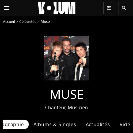
menu
newsletter
search
Accueil
Célébrités
Muse
MUSE
Chanteur, Musicien
iographie
Albums & Singles
Actualités
Vidé