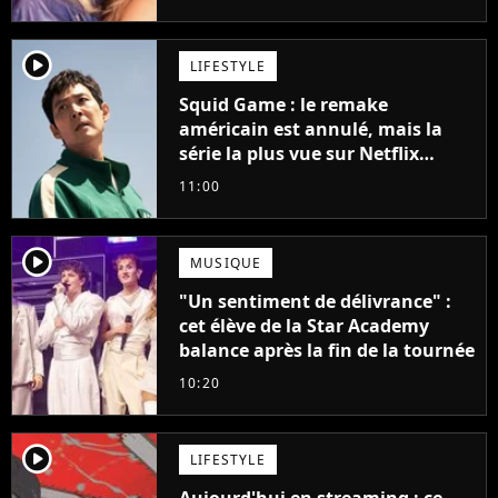
player2
LIFESTYLE
Squid Game : le remake
américain est annulé, mais la
série la plus vue sur Netflix
pourrait avoir une version
11:00
française
player2
MUSIQUE
"Un sentiment de délivrance" :
cet élève de la Star Academy
balance après la fin de la tournée
10:20
player2
LIFESTYLE