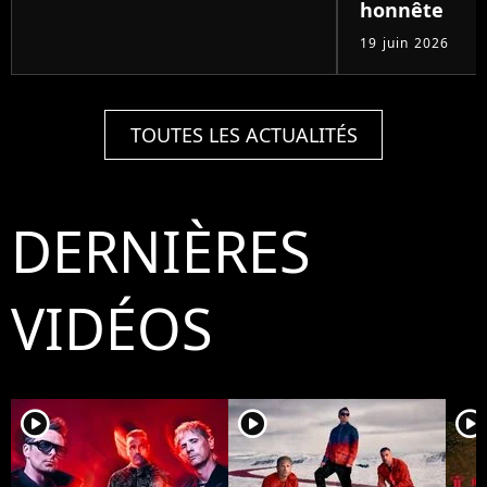
honnête
19 juin 2026
TOUTES LES ACTUALITÉS
DERNIÈRES
VIDÉOS
player2
player2
player2