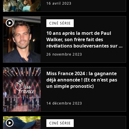
raison très spéciale
16 avril 2023
player2
CINÉ SÉRIE
10 ans après la mort de Paul
Walker, son frère fait des
révélations bouleversantes sur la
réaction des acteurs de Fast and
26 novembre 2023
Furious
Miss France 2024 : la gagnante
déjà annoncée ! (Et ce n'est pas
un simple pronostic)
14 décembre 2023
player2
CINÉ SÉRIE