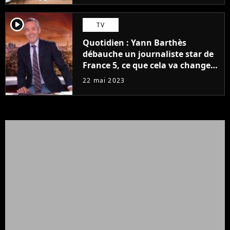
player2
TV
Quotidien : Yann Barthès
débauche un journaliste star de
France 5, ce que cela va changer
à la rentrée
22 mai 2023