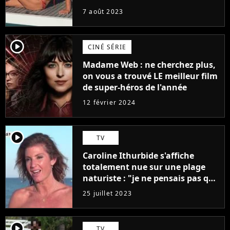
7 août 2023
player2
CINÉ SÉRIE
Madame Web : ne cherchez plus,
on vous a trouvé LE meilleur film
de super-héros de l'année
12 février 2024
player2
TV
Caroline Ithurbide s'affiche
totalement nue sur une plage
naturiste : "je ne pensais pas que
j'arriverais à le faire..."
25 juillet 2023
player2
TV