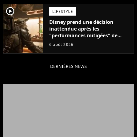
player2
LIFESTYLE
Disney prend une décision
inattendue après les
"performances mitigées" de
Vaiana et The Mandalorian &
6 août 2026
Grogu au box-office
DERNIÈRES NEWS