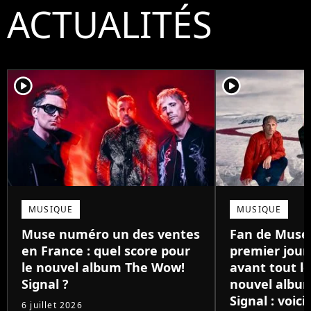
ACTUALITÉS
player2
player2
MUSIQUE
MUSIQUE
Muse numéro un des ventes
Fan de Muse 
en France : quel score pour
premier jour,
le nouvel album The Wow!
avant tout l
Signal ?
nouvel albu
Signal : voic
6 juillet 2026