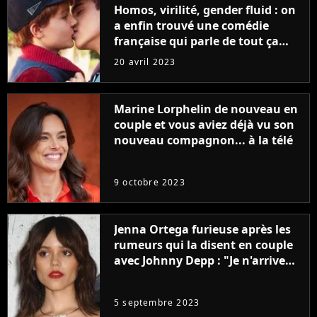
Homos, virilité, gender fluid : on
a enfin trouvé une comédie
française qui parle de tout ça
sans être super ringarde
20 avril 2023
Marine Lorphelin de nouveau en
couple et vous aviez déjà vu son
nouveau compagnon... à la télé
9 octobre 2023
Jenna Ortega furieuse après les
rumeurs qui la disent en couple
avec Johnny Depp : "Je n'arrive
même pas..."
5 septembre 2023