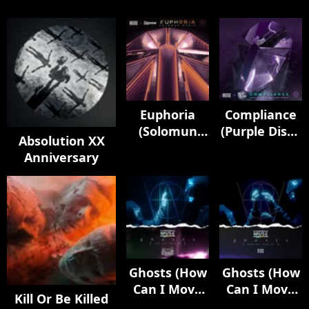
Euphoria
Compliance
(Solomun
(Purple Disco
Absolution XX
Remix)
Machine
Anniversary
Remix)
Ghosts (How
Ghosts (How
Can I Move
Can I Move
Kill Or Be Killed
On) [feat.
On) [feat.