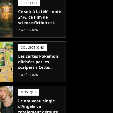
LIFESTYLE
Ce soir à la télé : noté
24%, ce film de
science-fiction est
complètement raté,
7 août 2026
mais il aurait pu être
encore pire à cause de
son acteur
COLLECTIONS
Les cartes Pokémon
gâchées par les
scalpers ? Cette
technique géniale
7 août 2026
d'un magasin pour
ruiner les revendeurs
MUSIQUE
Le nouveau single
d'Angèle va
totalement dérouter