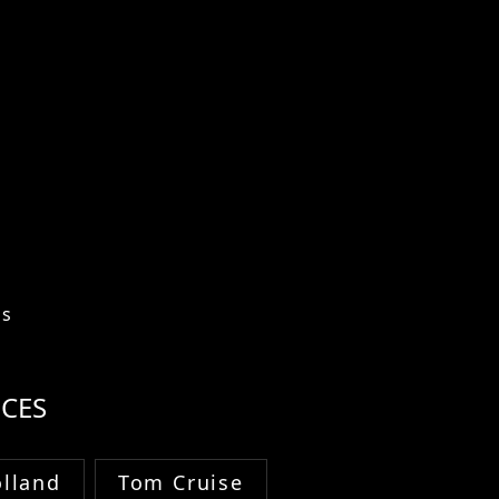
os
CES
lland
Tom Cruise