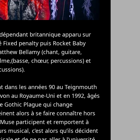
ndépendant britannique apparu sur
 Fixed penalty puis Rocket Baby
atthew Bellamy (chant, guitare,
lme,(basse, chœur, percussions) et
cussions).
ent dans les années 90 au Teignmouth
von au Royaume-Uni et en 1992, âgés
pe Gothic Plague qui change
ent alors à se faire connaître hors
 Muse participent et remportent à
s musical, c’est alors qu’ils décident
cale et de ne pas aller à l’université.