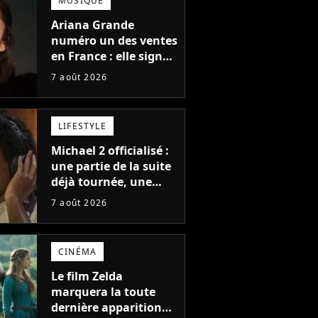
MUSIQUE
Ariana Grande
numéro un des ventes
en France : elle signe
le meilleur démarrage
7 août 2026
de sa carrière avec
son album Petal
LIFESTYLE
Michael 2 officialisé :
une partie de la suite
déjà tournée, une
sortie possible en
7 août 2026
2027 ?
CINÉMA
Le film Zelda
marquera la toute
dernière apparition