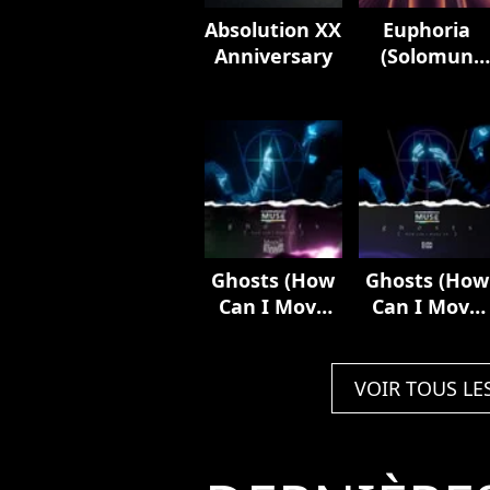
Absolution XX
Euphoria
Anniversary
(Solomun
Remix)
Ghosts (How
Ghosts (How
Can I Move
Can I Move
On) [feat.
On) [feat.
Mylène
Elisa]
Farmer]
VOIR TOUS LE