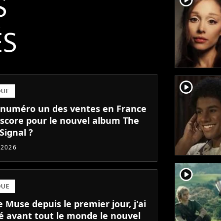
S
ÉS
player2
QUE
numéro un des ventes en France
l score pour le nouvel album The
Signal ?
t 2026
player2
QUE
 Muse depuis le premier jour, j'ai
é avant tout le monde le nouvel