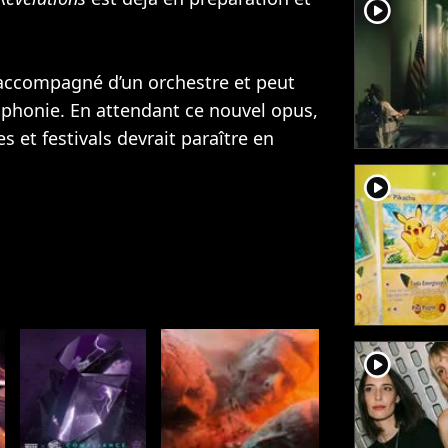
player2
accompagné d’un orchestre et peut
mphonie. En attendant ce nouvel opus,
 et festivals devrait paraître en
player2
player2