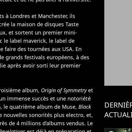
ts à Londres et Manchester, ils
crée la maison de disques Taste
x, et sortent un premier mini-
 le label maverick, le label de
de faire des tournées aux USA. En
 de grands festivals européens, à des
ie après avoir sorti leur premier
troisième album,
Origin of Symmetry
et
 un immense succès et une notoriété
DERNIÈ
006, le quatrième album de Muse,
Black
ACTUAL
 nouvelles sonorités plus electro, et,
rès de 4 millions d’albums vendus. Le
Revelations
est déjà en préparation et