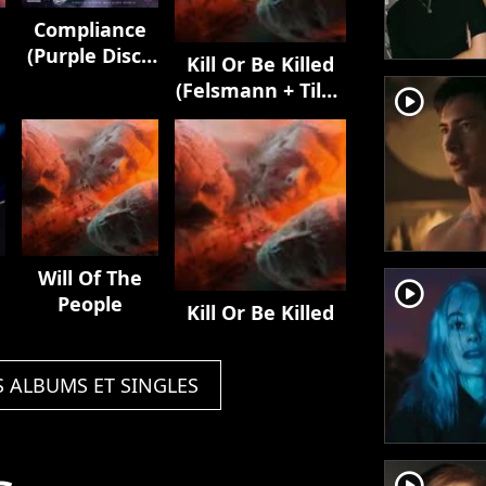
Compliance
(Purple Disco
Kill Or Be Killed
Machine
(Felsmann + Tiley
player2
Remix)
Reinterpretation)
Will Of The
player2
People
Kill Or Be Killed
S ALBUMS ET SINGLES
player2