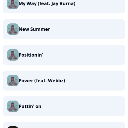
My Way (feat. Jay Burna)
New Summer
Positionin'
Power (feat. Webbz)
Puttin' on