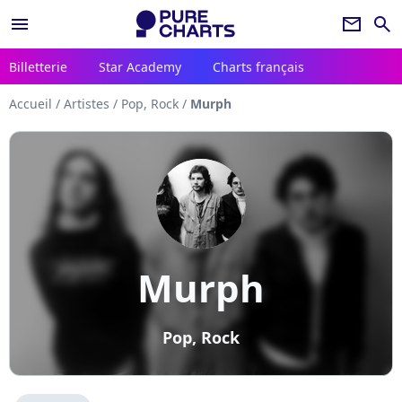
menu
newsletter
search
Billetterie
Star Academy
Charts français
Accueil
/
Artistes
/
Pop, Rock
/
Murph
Murph
Pop, Rock