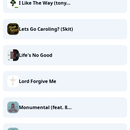
I Like The Way (tony...
Lets Go Caroling? (Skit)
Life's No Good
Lord Forgive Me
Monumental (feat. 8...