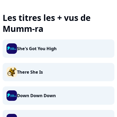
Les titres les + vus de
Mumm-ra
She's Got You High
There She Is
Down Down Down