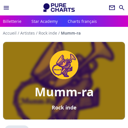
menu
newsletter
search
Billetterie
Star Academy
Charts français
Accueil
/
Artistes
/
Rock inde
/
Mumm-ra
Mumm-ra
Rock inde