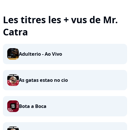
Les titres les + vus de Mr.
Catra
Adulterio - Ao Vivo
As gatas estao no cio
Bota a Boca