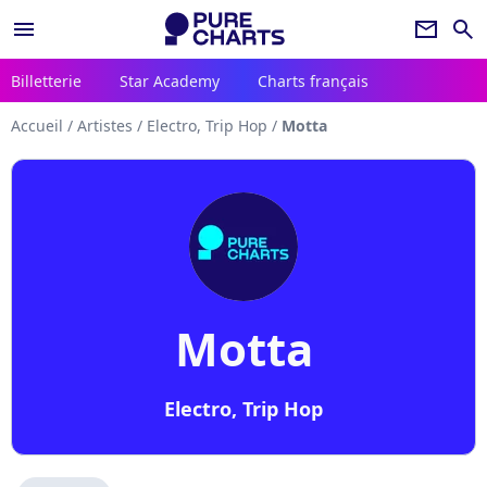
menu
newsletter
search
Billetterie
Star Academy
Charts français
Accueil
/
Artistes
/
Electro, Trip Hop
/
Motta
Motta
Electro, Trip Hop