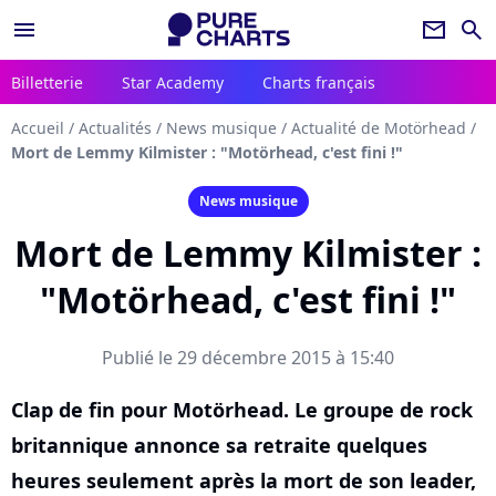
menu
newsletter
search
Billetterie
Star Academy
Charts français
Accueil
/
Actualités
/
News musique
/
Actualité de Motörhead
/
Mort de Lemmy Kilmister : "Motörhead, c'est fini !"
News musique
Mort de Lemmy Kilmister :
"Motörhead, c'est fini !"
Publié le 29 décembre 2015 à 15:40
Clap de fin pour Motörhead. Le groupe de rock
britannique annonce sa retraite quelques
heures seulement après la mort de son leader,