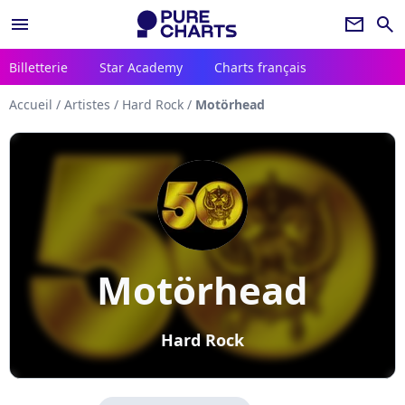
menu
newsletter
search
Billetterie
Star Academy
Charts français
Accueil
/
Artistes
/
Hard Rock
/
Motörhead
Motörhead
Hard Rock