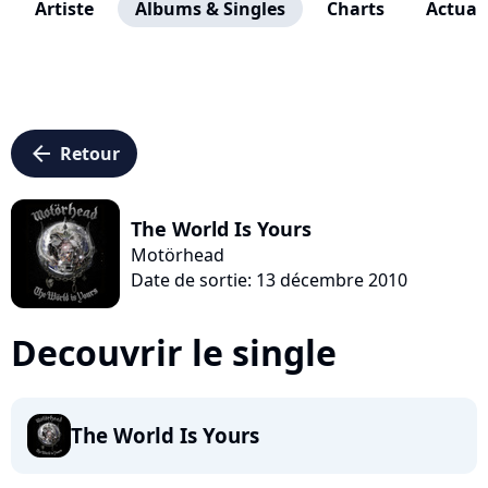
Artiste
Albums & Singles
Charts
Actuali
arrow_left
Retour
The World Is Yours
Motörhead
Date de sortie: 13 décembre 2010
Decouvrir le single
The World Is Yours