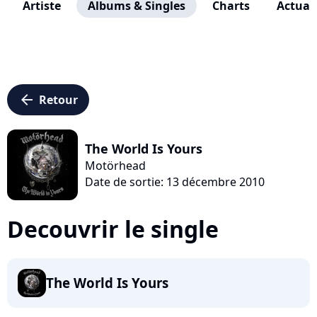
Artiste
Albums & Singles
Charts
Actuali
arrow_left
Retour
The World Is Yours
Motörhead
Date de sortie: 13 décembre 2010
Decouvrir le single
The World Is Yours