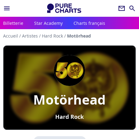
menu
newsletter
search
Billetterie
Star Academy
Charts français
Accueil
/
Artistes
/
Hard Rock
/
Motörhead
Motörhead
Hard Rock