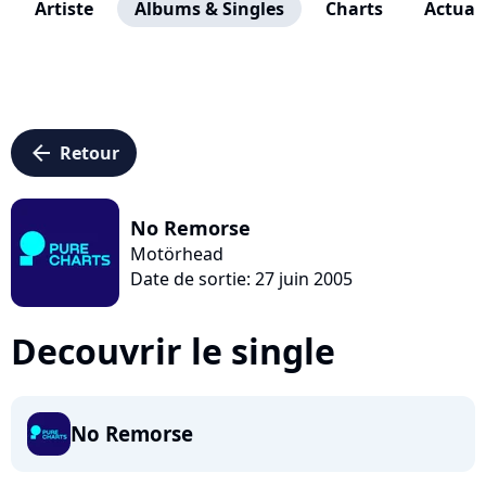
Artiste
Albums & Singles
Charts
Actuali
arrow_left
Retour
No Remorse
Motörhead
Date de sortie: 27 juin 2005
Decouvrir le single
No Remorse