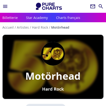
menu
newsletter
search
Billetterie
Star Academy
Charts français
Accueil
/
Artistes
/
Hard Rock
/
Motörhead
Motörhead
Hard Rock