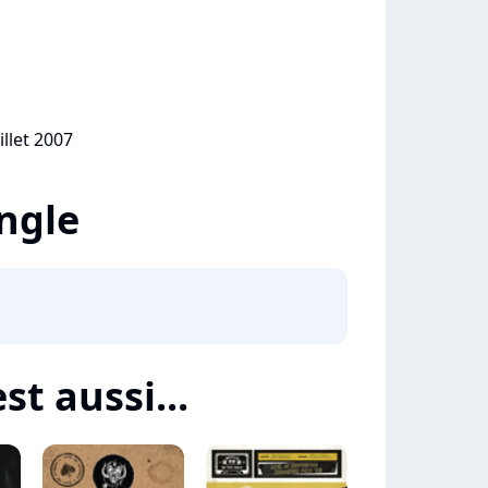
illet 2007
ingle
t aussi...