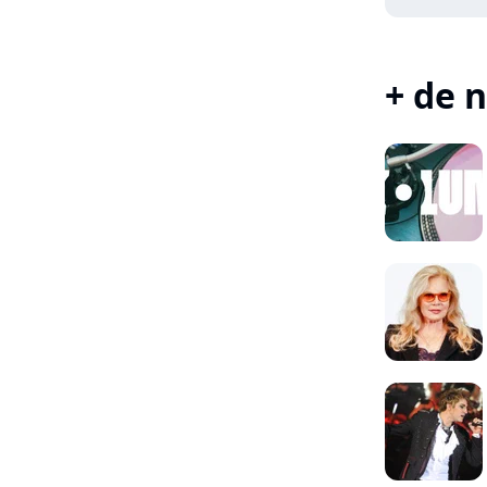
+ de n