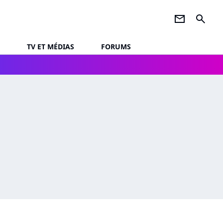
newsletter
search
TV ET MÉDIAS
FORUMS