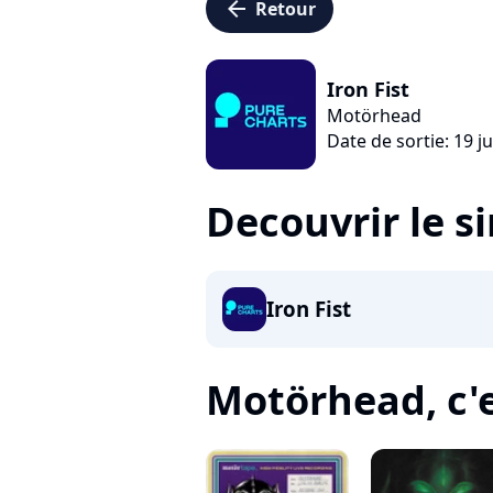
arrow_left
Retour
Iron Fist
Motörhead
Date de sortie: 19 ju
Decouvrir le s
Iron Fist
Motörhead, c'es