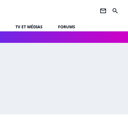
newsletter
search
TV ET MÉDIAS
FORUMS