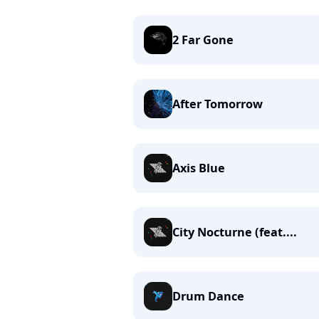
2 Far Gone
After Tomorrow
Axis Blue
City Nocturne (feat....
Drum Dance