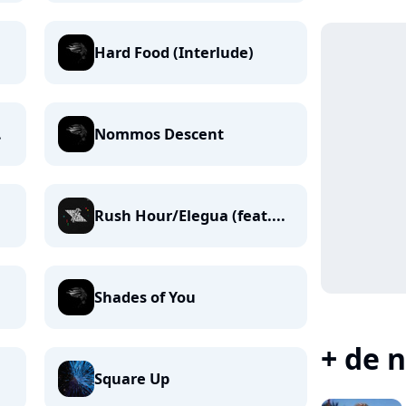
Hard Food (Interlude)
.
Nommos Descent
Rush Hour/Elegua (feat....
Shades of You
+ de n
Square Up