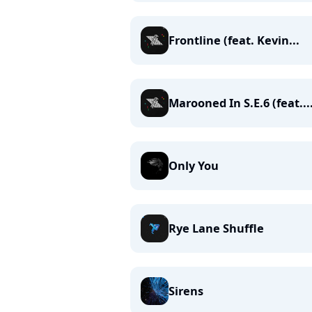
Frontline (feat. Kevin...
Marooned In S.E.6 (feat...
Only You
Rye Lane Shuffle
Sirens