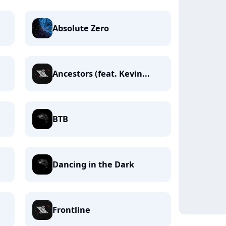
Absolute Zero
Ancestors (feat. Kevin...
BTB
Dancing in the Dark
Frontline