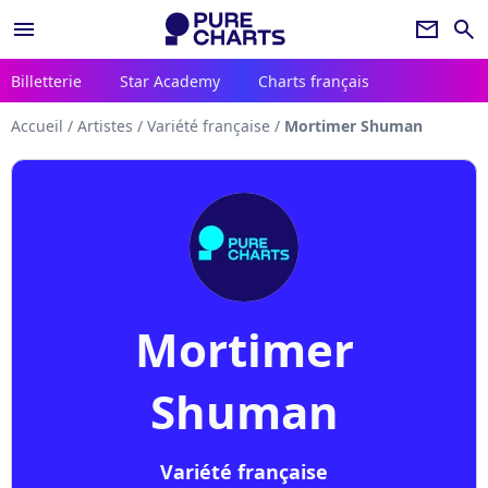
menu
newsletter
search
Billetterie
Star Academy
Charts français
Accueil
/
Artistes
/
Variété française
/
Mortimer Shuman
Mortimer
Shuman
Variété française