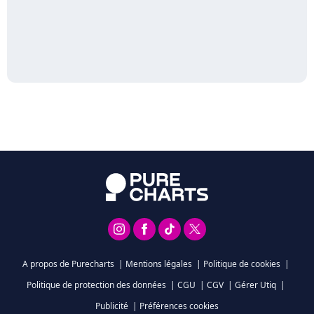
A propos de Purecharts
|
Mentions légales
|
Politique de cookies
|
Politique de protection des données
|
CGU
|
CGV
|
Gérer Utiq
|
Publicité
|
Préférences cookies