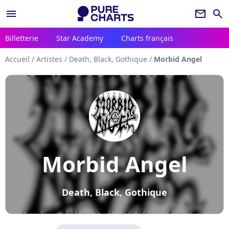
menu
newsletter
search
Billetterie
Star Academy
Charts français
Accueil
/
Artistes
/
Death, Black, Gothique
/
Morbid Angel
Morbid Angel
Death, Black, Gothique