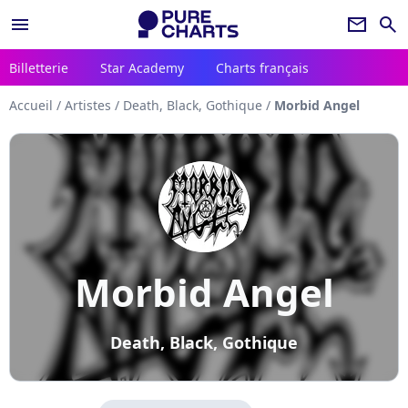
menu
newsletter
search
Billetterie
Star Academy
Charts français
Accueil
/
Artistes
/
Death, Black, Gothique
/
Morbid Angel
Morbid Angel
Death, Black, Gothique