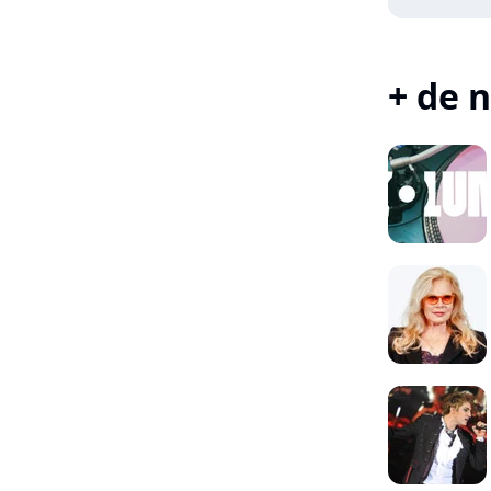
+ de n