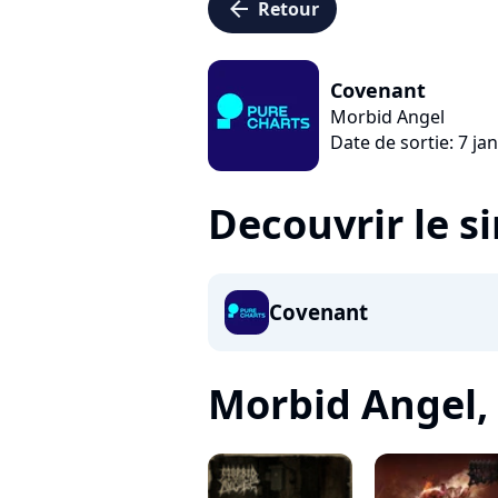
arrow_left
Retour
Covenant
Morbid Angel
Date de sortie: 7 ja
Decouvrir le s
Covenant
Morbid Angel, c