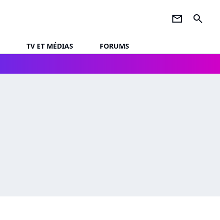
newsletter
search
TV ET MÉDIAS
FORUMS