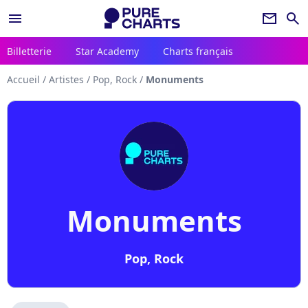
menu
newsletter
search
Billetterie
Star Academy
Charts français
Accueil
/
Artistes
/
Pop, Rock
/
Monuments
Monuments
Pop, Rock