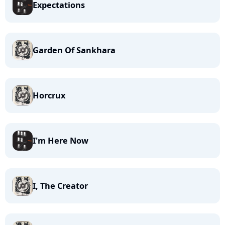
Expectations
Garden Of Sankhara
Horcrux
I'm Here Now
I, The Creator