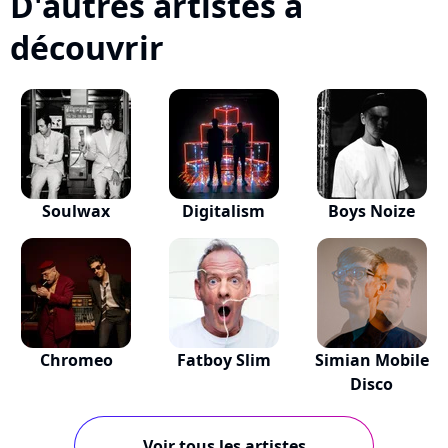
D'autres artistes à
découvrir
Soulwax
Digitalism
Boys Noize
Chromeo
Fatboy Slim
Simian Mobile
Disco
Voir tous les artistes