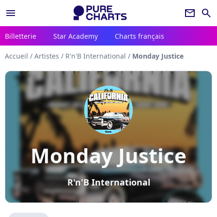
menu
newsletter
search
Billetterie
Star Academy
Charts français
Accueil
/
Artistes
/
R'n'B International
/
Monday Justice
Monday Justice
R'n'B International