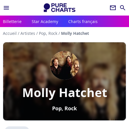
menu
newsletter
search
Billetterie
Star Academy
Charts français
Accueil
/
Artistes
/
Pop, Rock
/
Molly Hatchet
Molly Hatchet
Pop, Rock