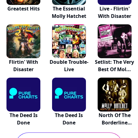
Greatest Hits
The Essential
Live - Flirtin'
Molly Hatchet
With Disaster
Flirtin' With
Double Trouble-
Setlist: The Very
Disaster
Live
Best Of Mol...
The Deed Is
The Deed Is
North Of The
Done
Done
Borderline
(Live...