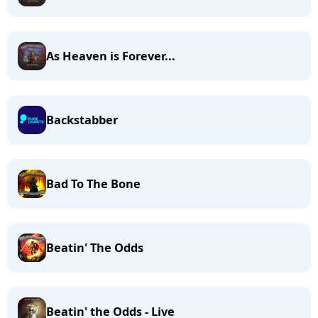
As Heaven is Forever...
Backstabber
Bad To The Bone
Beatin' The Odds
Beatin' the Odds - Live