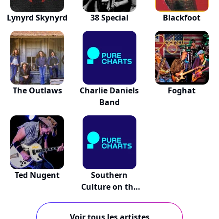
Lynyrd Skynyrd
38 Special
Blackfoot
The Outlaws
Charlie Daniels
Foghat
Band
Ted Nugent
Southern
Culture on the
Skids
Voir tous les artistes