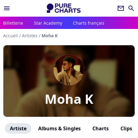
menu
newsletter
search
Billetterie
Star Academy
Charts français
Accueil
/
Artistes
/
Moha K
Moha K
Artiste
Albums & Singles
Charts
Clips