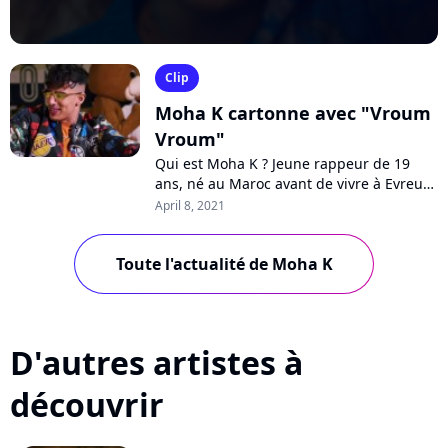
Clip
Moha K cartonne avec "Vroum
Vroum"
Qui est Moha K ? Jeune rappeur de 19
ans, né au Maroc avant de vivre à Evreux,
il rencontre aujourd'hui un succès
April 8, 2021
grandissait avec "Vroum Vroum", tant...
Toute l'actualité de Moha K
D'autres artistes à
découvrir