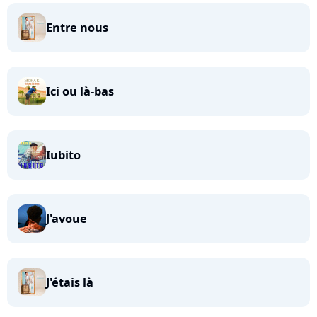
Entre nous
Ici ou là-bas
Iubito
J'avoue
J'étais là