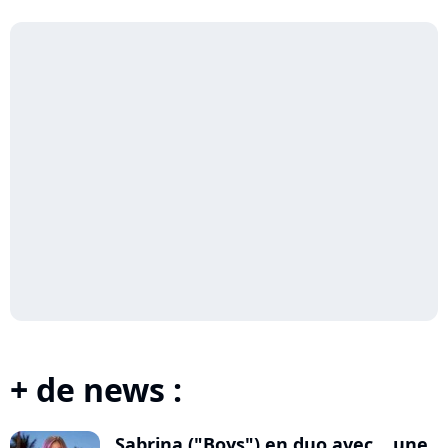
+ de news :
Sabrina ("Boys") en duo avec... une