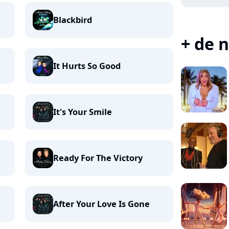
Blackbird
+ de n
It Hurts So Good
It's Your Smile
Ready For The Victory
After Your Love Is Gone