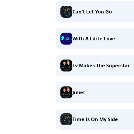
Can't Let You Go
With A Little Love
Tv Makes The Superstar
Juliet
Time Is On My Side