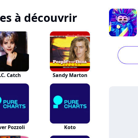
tes à découvrir
.C. Catch
Sandy Marton
ver Pozzoli
Koto