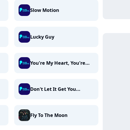
Slow Motion
Lucky Guy
You're My Heart, You're...
Don't Let It Get You...
Fly To The Moon