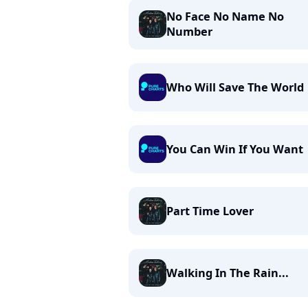
No Face No Name No
Number
Who Will Save The World
You Can Win If You Want
Part Time Lover
Walking In The Rain...