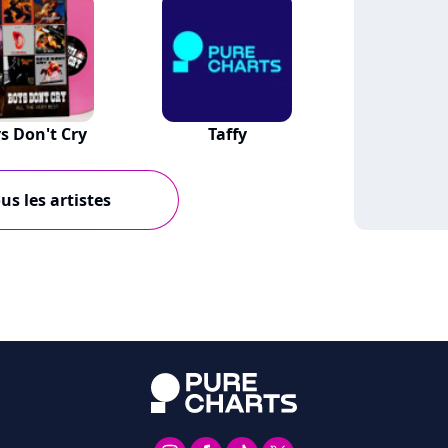
s Don't Cry
Taffy
us les artistes