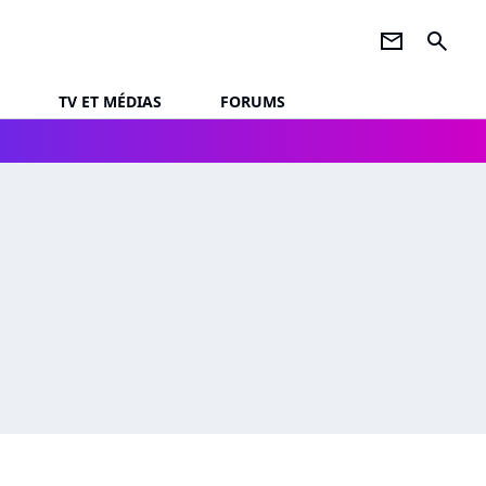
newsletter
search
TV ET MÉDIAS
FORUMS