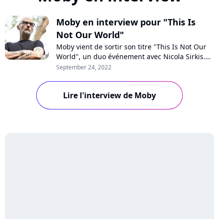
Moby en interview pour "This Is
Not Our World"
Moby vient de sortir son titre "This Is Not Our
World", un duo événement avec Nicola Sirkis.
En interview pour Purecharts, le musicien
September 24, 2022
américain se confie sur sa collaboration avec le
chanteur d'Indochine, son engagement pour
Lire l'interview de Moby
les causes climatiques et ses projets. Rencontre
avec un artiste plus prolifique...