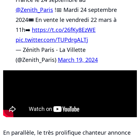
@Zenith_Paris
!📅 Mardi 24 septembre
2024🎟 En vente le vendredi 22 mars à
11h➡️
https://t.co/26fKy8EzWE
pic.twitter.com/TUPdrgALTj
— Zénith Paris - La Villette
(@Zenith_Paris)
March 19, 2024
En parallèle, le très prolifique chanteur annonce