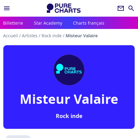
menu
newsletter
search
Billetterie
Star Academy
Charts français
Accueil
/
Artistes
/
Rock inde
/
Misteur Valaire
Misteur Valaire
Rock inde